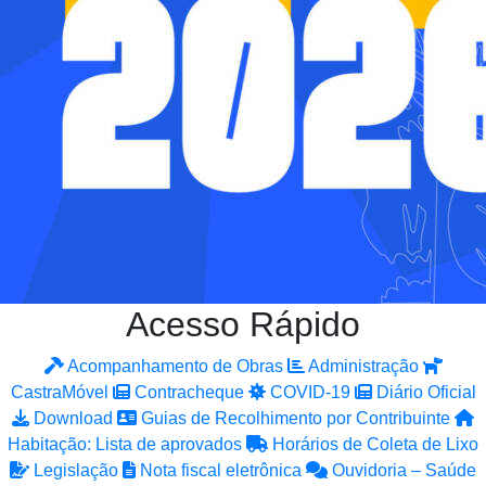
Acesso Rápido
Acompanhamento de Obras
Administração
CastraMóvel
Contracheque
COVID-19
Diário Oficial
Download
Guias de Recolhimento por Contribuinte
Habitação: Lista de aprovados
Horários de Coleta de Lixo
Legislação
Nota fiscal eletrônica
Ouvidoria – Saúde