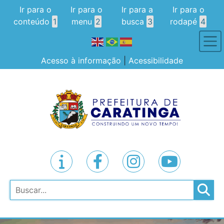
Ir para o
Ir para o
Ir para a
Ir para o
conteúdo
1
menu
2
busca
3
rodapé
4
Acesso à informação
|
Acessibilidade
Pesquisar