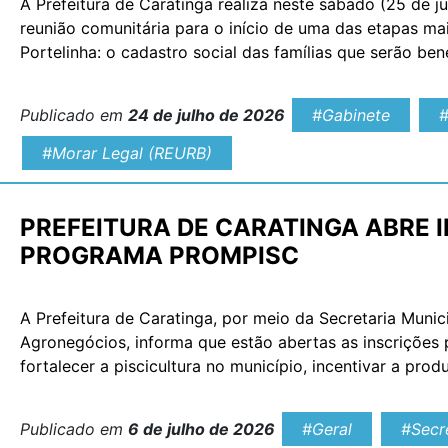
A Prefeitura de Caratinga realiza neste sábado (25 de ju
reunião comunitária para o início de uma das etapas mai
Portelinha: o cadastro social das famílias que serão b
o encontro, começam os atendimentos para […]
Publicado em
24 de julho de 2026
#Gabinete
#
#Morar Legal (REURB)
PREFEITURA DE CARATINGA ABRE 
PROGRAMA PROMPISC
A Prefeitura de Caratinga, por meio da Secretaria Munic
Agronegócios, informa que estão abertas as inscrições
fortalecer a piscicultura no município, incentivar a p
de geração de renda para agricultores familiares. Podem 
empreendedores familiares […]
Publicado em
6 de julho de 2026
#Geral
#Secre