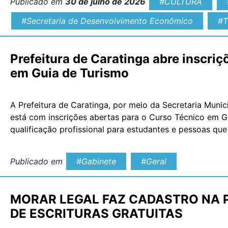
Publicado em
30 de julho de 2026
#CULTURA
#Secretaria de Desenvolvimento Econômico
#T
Prefeitura de Caratinga abre inscriç
em Guia de Turismo
A Prefeitura de Caratinga, por meio da Secretaria Munic
está com inscrições abertas para o Curso Técnico em G
qualificação profissional para estudantes e pessoas qu
reconhecida pelo Ministério da Educação (MEC) e pelo M
Publicado em
#Gabinete
#Geral
MORAR LEGAL FAZ CADASTRO NA 
DE ESCRITURAS GRATUITAS