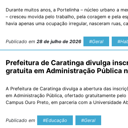
Durante muitos anos, a Portelinha – núcleo urbano a me
– cresceu movida pelo trabalho, pela coragem e pela esp
havia apenas uma ocupação irregular, nasceram ruas, c
comunidade construída dia após dia por […]
Publicado em
28 de julho de 2026
#Geral
#Hab
Prefeitura de Caratinga divulga ins
gratuita em Administração Pública 
A Prefeitura de Caratinga divulga a abertura das inscr
em Administração Pública, ofertado gratuitamente pelo I
Campus Ouro Preto, em parceria com a Universidade Abe
modalidade Educação a Distância (EaD) e disponibiliza
Publicado em
#Educação
#Geral