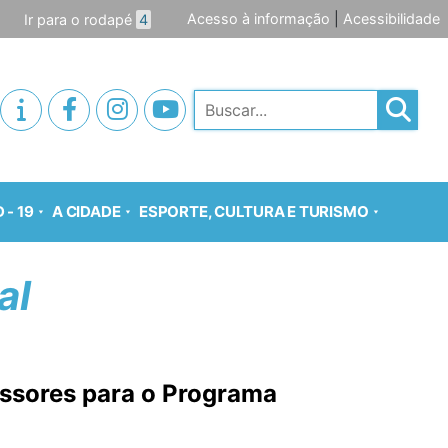
Acesso à informação
|
Acessibilidade
Ir para o rodapé
4
Pesquisar
 - 19
A CIDADE
ESPORTE, CULTURA E TURISMO
al
essores para o Programa