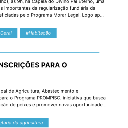
lho), às 9h, na Capela do Divino Pai Eterno, uma
s importantes da regularização fundiária da
eneficiadas pelo Programa Morar Legal. Logo após
Geral
#Habitação
INSCRIÇÕES PARA O
ipal de Agricultura, Abastecimento e
 para o Programa PROMPISC, iniciativa que busca
rodução de peixes e promover novas oportunidades
participar agricultores familiares e/ou
taria da agricultura