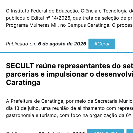
O Instituto Federal de Educação, Ciência e Tecnologia 
publicou o Edital nº 14/2026, que trata da seleção de p
Programa Mulheres Mil, no Campus Caratinga. O processo
servidores públicos do IF Sudeste MG e, na ausência des
Publicado em
6 de agosto de 2026
#Geral
SECULT reúne representantes do seto
parcerias e impulsionar o desenvol
Caratinga
A Prefeitura de Caratinga, por meio da Secretaria Munici
dia 13 de julho, uma reunião de alinhamento com repre
gastronomia e turismo, com foco na organização da 6ª 
Desenvolvimento Econômico e na consolidação de parce