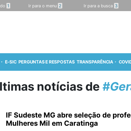
údo
1
Ir para o menu
2
Ir para a busca
3
E-SIC
PERGUNTAS E RESPOSTAS
TRANSPARÊNCIA
COVID
ltimas notícias de
#Ger
IF Sudeste MG abre seleção de prof
Mulheres Mil em Caratinga