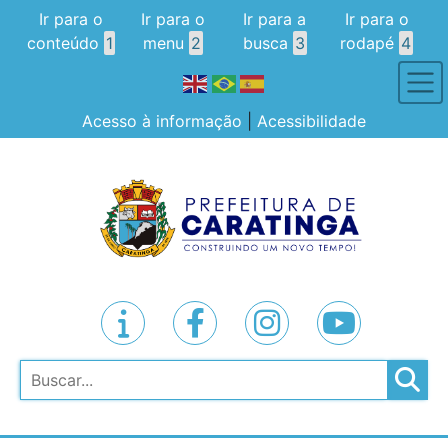
Ir para o
Ir para o
Ir para a
Ir para o
conteúdo
1
menu
2
busca
3
rodapé
4
Acesso à informação
|
Acessibilidade
Pesquisar