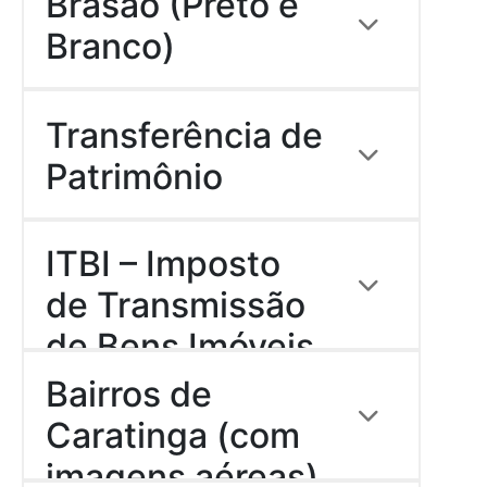
Brasão (Preto e
Download
Branco)
Descrição:
Transferência de
Download
Patrimônio
Descrição:
ITBI – Imposto
Download
de Transmissão
de Bens Imóveis
Descrição:
(URBANO)
Bairros de
Download
Caratinga (com
imagens aéreas)