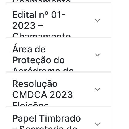
Chamamento
Descrição:
Público – Cultura
Download
Edital nº 01-
Download
2023 –
Chamamento
Descrição:
Público – Cultura
Área de
Download
Proteção do
Aeródromo de
Descrição:
Formato ZIP -
Caratinga
Resolução
descompactado formato kml
(abrir com o Google Earth)
CMDCA 2023
Download
Eleições
Descrição:
Papel Timbrado
Download