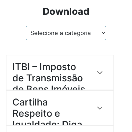
Download
ITBI – Imposto
de Transmissão
de Bens Imóveis
Descrição:
(RURAL)
Cartilha
Download
Respeito e
Igualdade: Diga
Descrição:
Cartilha sobre