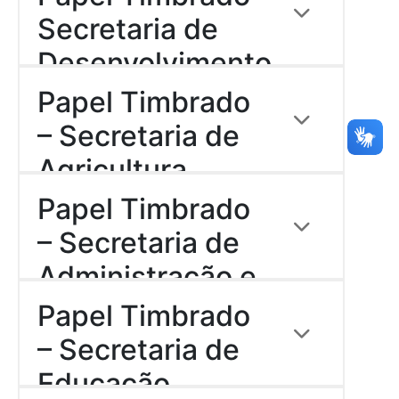
Download
Urbanos
Secretaria de
Desenvolvimento
Descrição:
Econômico
Papel Timbrado
Download
– Secretaria de
Agricultura,
Descrição:
Abastecimento e
Papel Timbrado
Download
Agronegócios
– Secretaria de
Administração e
Descrição:
Recursos
Papel Timbrado
Download
Humanos
– Secretaria de
Educação
Descrição: