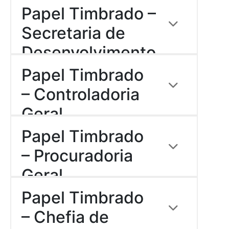
Esporte e
Papel Timbrado –
Download
Cultura
Secretaria de
Desenvolvimento
Descrição:
Social
Papel Timbrado
Download
– Controladoria
Geral
Descrição:
Papel Timbrado
Download
– Procuradoria
Geral
Descrição:
Papel Timbrado
Download
– Chefia de