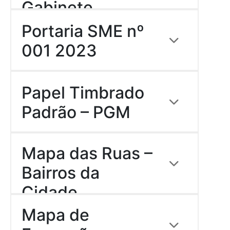
Gabinete
Descrição:
Portaria SME nº
Download
001 2023
Descrição:
Portaria SME N 001
Papel Timbrado
2023
Padrão – PGM
Download
Descrição:
PAPEL TIMBRADO
Mapa das Ruas –
PGM
Bairros da
Download
Cidade
Descrição:
Mapa de
Download