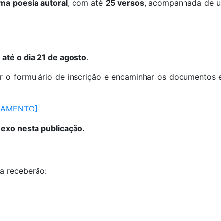
ma poesia autoral
, com até
25 versos
, acompanhada de u
s
até o dia 21 de agosto
.
er o formulário de inscrição e encaminhar os documentos 
LAMENTO]
nexo nesta publicação.
ia receberão: