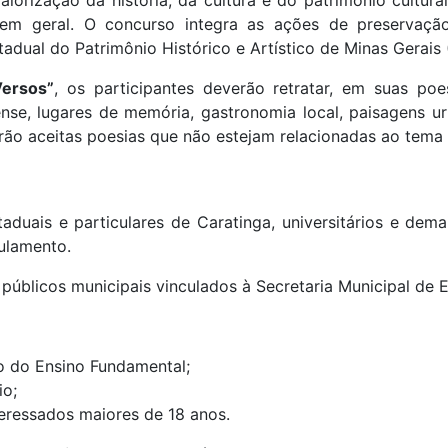
valorização da história, da cultura e do patrimônio cultur
 em geral. O concurso integra as ações de preservação
stadual do Patrimônio Histórico e Artístico de Minas Gerai
Versos”
, os participantes deverão retratar, em suas poe
uense, lugares de memória, gastronomia local, paisagens u
rão aceitas poesias que não estejam relacionadas ao tema
aduais e particulares de Caratinga, universitários e dem
ulamento.
públicos municipais vinculados à Secretaria Municipal de E
o do Ensino Fundamental;
io;
teressados maiores de 18 anos.