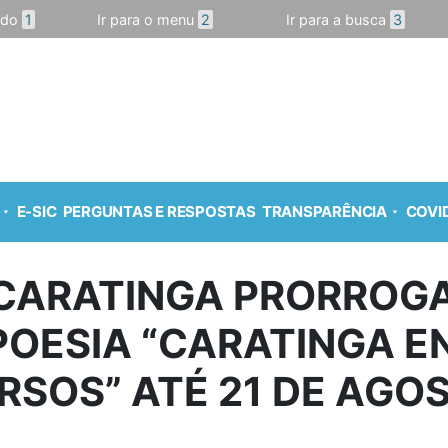
údo
1
Ir para o menu
2
Ir para a busca
3
E-SIC
PERGUNTAS E RESPOSTAS
TRANSPARÊNCIA
COVID
 CARATINGA PRORROGA
OESIA “CARATINGA E
RSOS” ATÉ 21 DE AGO