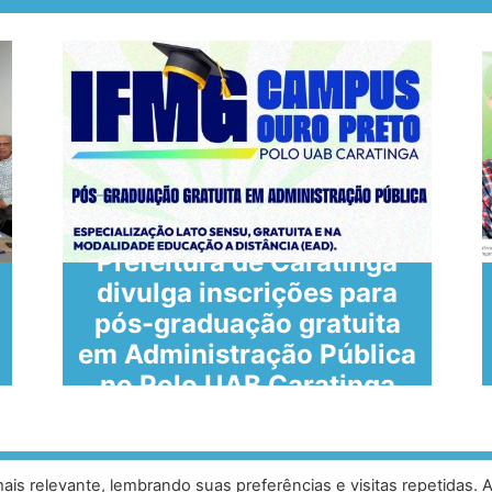
Prefeitura de Caratinga
divulga inscrições para
pós-graduação gratuita
em Administração Pública
no Polo UAB Caratinga
is relevante, lembrando suas preferências e visitas repetidas. 
ias, Caratinga - MG - 35302-403 /