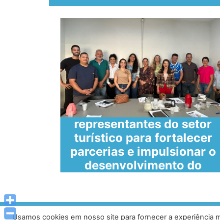
SECULT reúne
representantes do setor
 de
turístico para fortalecer
parcerias e impulsionar o
desenvolvimento do
tura
turismo em Caratinga
Usamos cookies em nosso site para fornecer a experiência ma
Av. Prof. Armando Alves da Silva, nº 1950 - Zacar