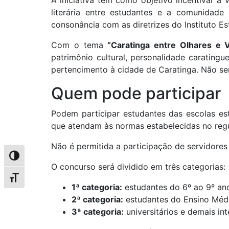
A iniciativa tem como objetivo incentivar a 
literária entre estudantes e a comunidade
consonância com as diretrizes do Instituto E
Com o tema
“Caratinga entre Olhares e 
patrimônio cultural, personalidade carating
pertencimento à cidade de Caratinga. Não se
Quem pode participar
Podem participar estudantes das escolas est
que atendam às normas estabelecidas no reg
Não é permitida a participação de servidores 
Alternar alto contraste
O concurso será dividido em três categorias:
Alternar tamanho da fonte
1ª categoria:
estudantes do 6º ao 9º an
2ª categoria:
estudantes do Ensino Méd
3ª categoria:
universitários e demais in