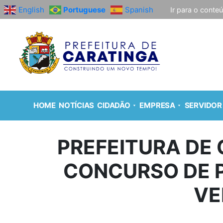
English
Portuguese
Spanish
Ir para o conte
HOME
NOTÍCIAS
CIDADÃO
EMPRESA
SERVIDOR
PREFEITURA DE
CONCURSO DE P
VE