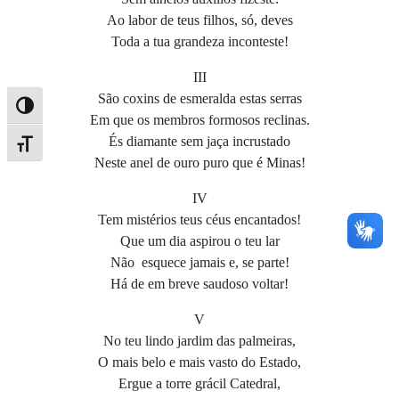
Ao labor de teus filhos, só, deves
Toda a tua grandeza inconteste!
III
São coxins de esmeralda estas serras
Alternar alto contraste
Em que os membros formosos reclinas.
És diamante sem jaça incrustado
Alternar tamanho da fonte
Neste anel de ouro puro que é Minas!
IV
Tem mistérios teus céus encantados!
Que um dia aspirou o teu lar
Não esquece jamais e, se parte!
Há de em breve saudoso voltar!
V
No teu lindo jardim das palmeiras,
O mais belo e mais vasto do Estado,
Ergue a torre grácil Catedral,