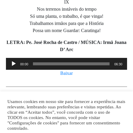
IX
Nos terrenos instáveis do tempo
Só uma planta, o trabalho, é que vinga!
Trabalhamos irmãos para que a História
Possa um nome Guardar: Caratinga!
LETRA: Pe. José Rocha de Castro /
MÚSICA: Irmã Joana
D’ Arc
Tocador
00:00
06:30
de
Baixar
áudio
Usamos cookies em nosso site para fornecer a experiência mais
relevante, lembrando suas preferências e visitas repetidas. Ao
clicar em “Aceitar todos”, você concorda com o uso de
TODOS os cookies. No entanto, você pode visitar
"Configurações de cookies" para fornecer um consentimento
Av. Prof. Armando Alves da Silva, nº 1950 - Zacarias,
controlado.
Caratinga - MG - 35302-403 / Tel: (33) 3329 8000