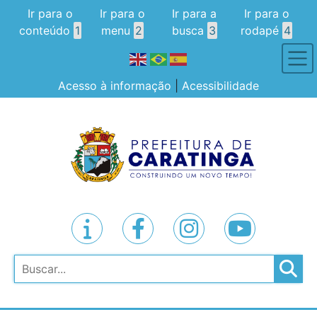
Ir para o
Ir para o
Ir para a
Ir para o
conteúdo
1
menu
2
busca
3
rodapé
4
Acesso à informação
|
Acessibilidade
Pesquisar