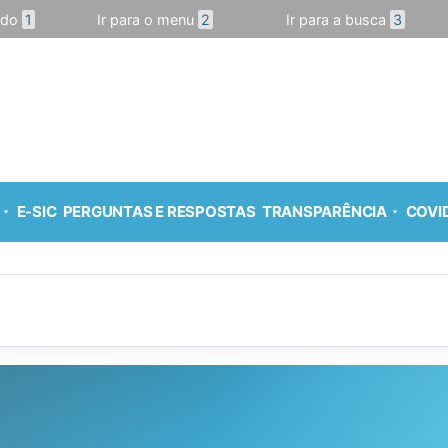
údo
1
Ir para o menu
2
Ir para a busca
3
E-SIC
PERGUNTAS E RESPOSTAS
TRANSPARÊNCIA
COVID