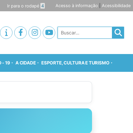
Acesso à informação
|
Acessibilidade
Ir para o rodapé
4
Pesquisar
 - 19
A CIDADE
ESPORTE, CULTURA E TURISMO