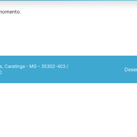
 momento.
ias, Caratinga - MG - 35302-403 /
Desen
0