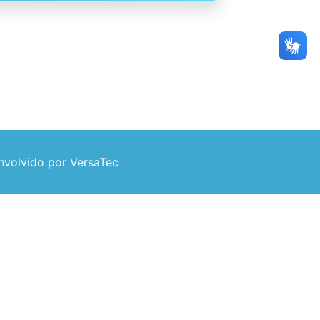
volvido por VersaTec