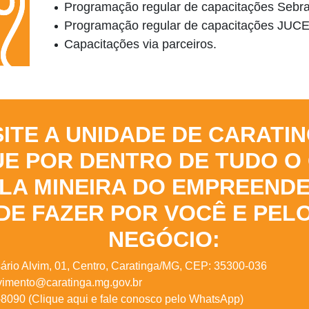
Programação regular de capacitações Sebr
Programação regular de capacitações JUC
Capacitações via parceiros.
SITE A UNIDADE DE CARATIN
UE POR DENTRO DE TUDO O
LA MINEIRA DO EMPREEND
DE FAZER POR VOCÊ E PEL
NEGÓCIO:
rio Alvim, 01, Centro, Caratinga/MG, CEP: 35300-036
imento@caratinga.mg.gov.br
-8090 (Clique aqui e fale conosco pelo WhatsApp)