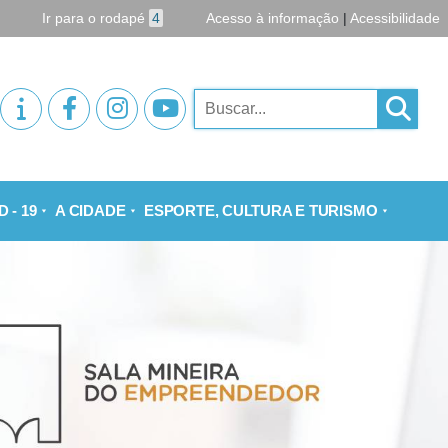
Ir para o rodapé
4
Acesso à informação
|
Acessibilidade
Pesquisar
 - 19
A CIDADE
ESPORTE, CULTURA E TURISMO