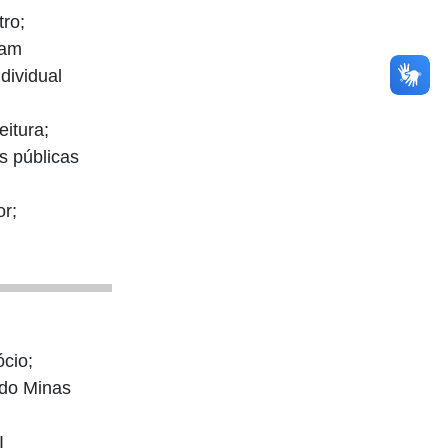
tro;
zam
dividual
itura;
s públicas
r;
cio;
 do Minas
I