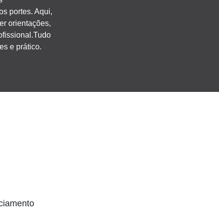
s portes. Aqui,
er orientações,
fissional.Tudo
es e prático.
nciamento