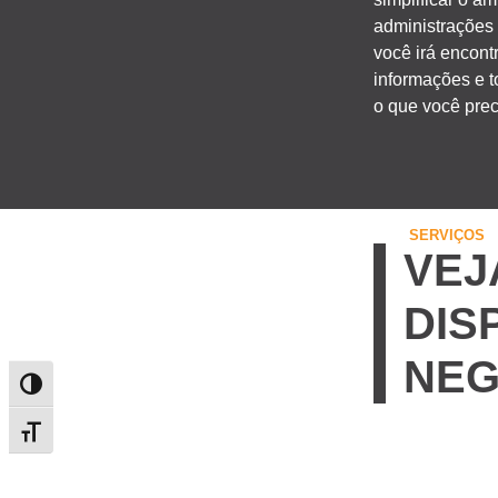
administrações 
você irá encont
informações e t
o que você prec
SERVIÇOS
VEJ
DIS
NEG
Alternar alto contraste
Alternar tamanho da fonte