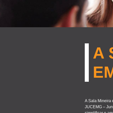
A 
E
A Sala Mineira
JUCEMG – Junta
simplificar o a