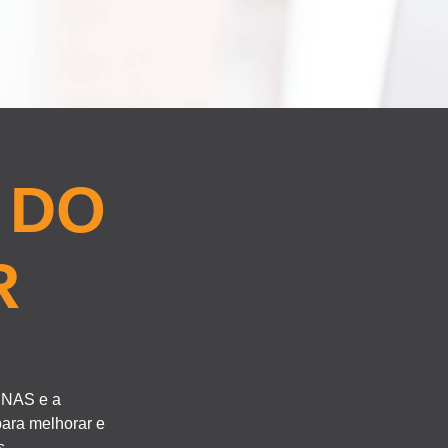
 DO
R
INAS e a
ara melhorar e
s