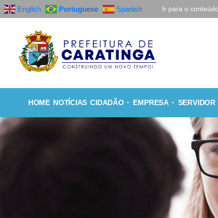
English
Portuguese
Spanish
Ir para o conteúd
HOME
NOTÍCIAS
CIDADÃO
EMPRESA
SERVIDOR