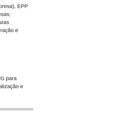
presa), EPP
esas;
axas
eração e
MG para
alização e