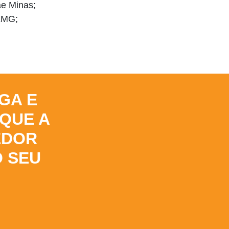
ae Minas;
EMG;
GA E
 QUE A
EDOR
O SEU