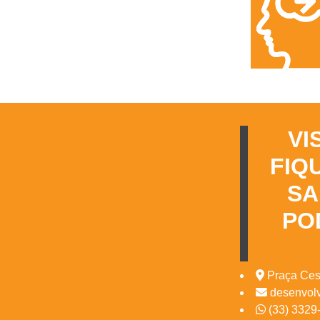
VI
FIQ
SA
PO
Praça Cesá
desenvolv
(33) 3329