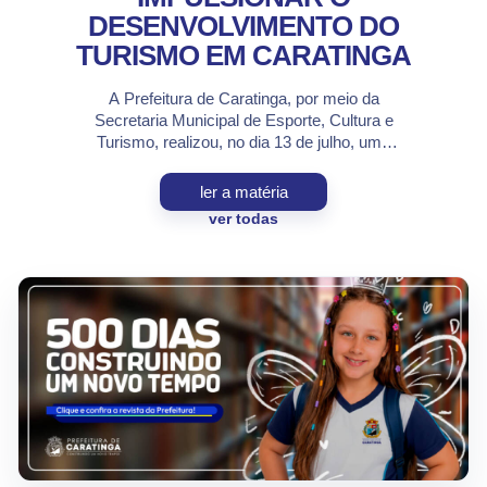
DESENVOLVIMENTO DO
TURISMO EM CARATINGA
A Prefeitura de Caratinga, por meio da
Secretaria Municipal de Esporte, Cultura e
Turismo, realizou, no dia 13 de julho, uma
reunião de alinhamento com representantes
dos setores de hospedagem, gastronomia e
ler a matéria
turismo, com foco na organização da 6ª
ver todas
FECULT – Feira Nacional de Cultura,
Turismo e Desenvolvimento Econômico e na
consolidação de parcerias para […]