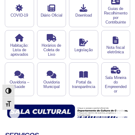
Guias de
Recolhimento
COVID-19
Diário Oficial
Download
por
Contribuinte
Habitação:
Horários de
Nota fiscal
Lista de
Coleta de
Legislação
eletrônica
aprovados
Lixo
Sala Mineira
Ouvidoria –
Ouvidoria
Portal da
do
Saúde
Municipal
transparência
Empreended
or
Alternar alto contraste
Alternar tamanho da fonte