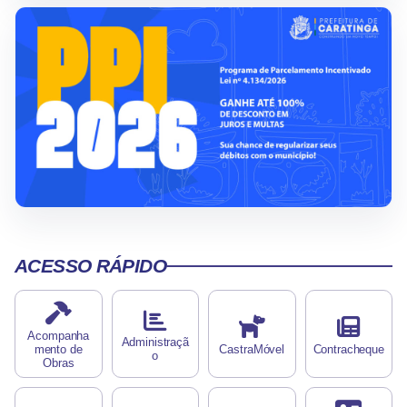
ACESSO RÁPIDO
Acompanha
Administraçã
mento de
CastraMóvel
Contracheque
o
Obras