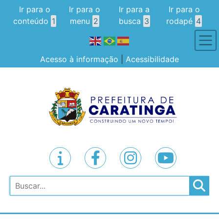
Ir para o
Ir para o
Ir para a
Ir para o
conteúdo
1
menu
2
busca
3
rodapé
4
Acesso à informação
|
Acessibilidade
Pesquisar