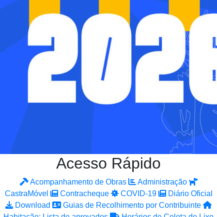
Acesso Rápido
Acompanhamento de Obras
Administração
CastraMóvel
Contracheque
COVID-19
Diário Oficial
Download
Guias de Recolhimento por Contribuinte
Habitação: Lista de aprovados
Horários de Coleta de Lixo