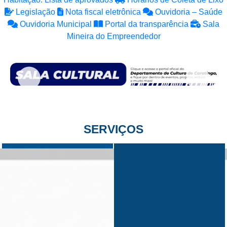
Legislação
Nota fiscal eletrônica
Ouvidoria – Saúde
Ouvidoria Municipal
Portal da transparência
Sala
Mineira do Empreendedor
SERVIÇOS