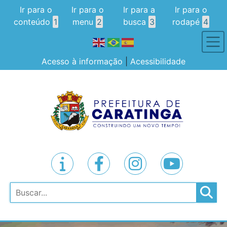
Ir para o
Ir para o
Ir para a
Ir para o
conteúdo
1
menu
2
busca
3
rodapé
4
Acesso à informação
|
Acessibilidade
Pesquisar