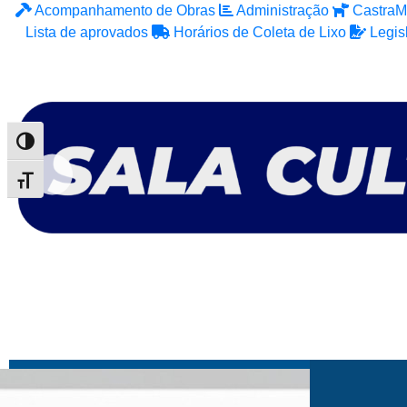
Acompanhamento de Obras
Administração
CastraM
Lista de aprovados
Horários de Coleta de Lixo
Legis
Alternar alto contraste
Alternar tamanho da fonte