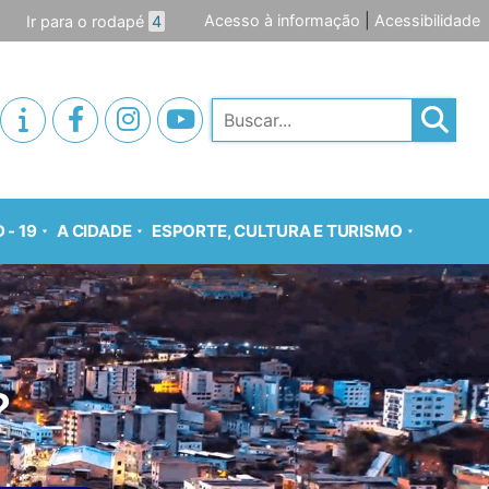
Acesso à informação
|
Acessibilidade
Ir para o rodapé
4
Pesquisar
 - 19
A CIDADE
ESPORTE, CULTURA E TURISMO
?