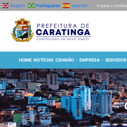
English
Portuguese
Spanish
Ir para o conte
HOME
NOTÍCIAS
CIDADÃO
EMPRESA
SERVIDOR