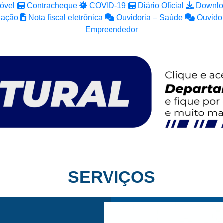
óvel
Contracheque
COVID-19
Diário Oficial
Downlo
lação
Nota fiscal eletrônica
Ouvidoria – Saúde
Ouvidor
Empreendedor
SERVIÇOS