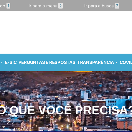
údo
1
Ir para o menu
2
Ir para a busca
3
E-SIC
PERGUNTAS E RESPOSTAS
TRANSPARÊNCIA
COVID
O QUE VOCÊ PRECISA