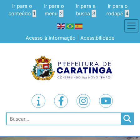
Ir para o
Ir para o
Ir para a
Ir para o
conteúdo
1
menu
2
busca
3
rodapé
4
Acesso à informação
|
Acessibilidade
Pesquisar