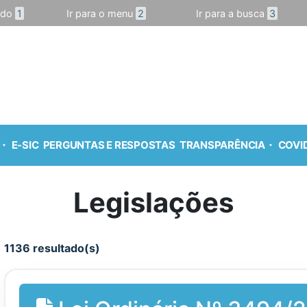
údo
1
Ir para o menu
2
Ir para a busca
3
E-SIC
PERGUNTAS E RESPOSTAS
TRANSPARÊNCIA
COVID
Legislações
1136 resultado(s)