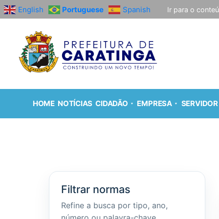
English
Portuguese
Spanish
Ir para o conte
HOME
NOTÍCIAS
CIDADÃO
EMPRESA
SERVIDOR
Filtrar normas
Refine a busca por tipo, ano,
número ou palavra-chave.