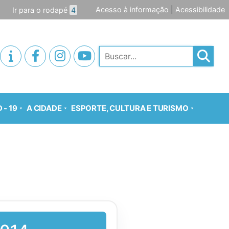
Acesso à informação
|
Acessibilidade
Ir para o rodapé
4
Pesquisar
 - 19
A CIDADE
ESPORTE, CULTURA E TURISMO