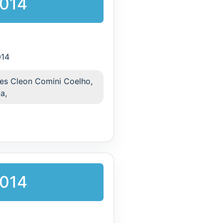
2014
014
res Cleon Comini Coelho,
a,
2014