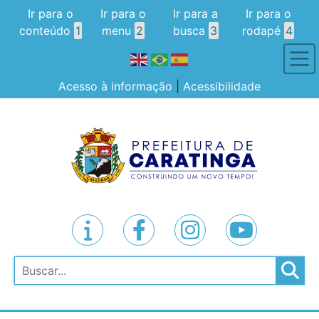
Ir para o
Ir para o
Ir para a
Ir para o
conteúdo
1
menu
2
busca
3
rodapé
4
Acesso à informação
|
Acessibilidade
Pesquisar