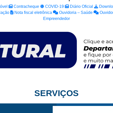
óvel
Contracheque
COVID-19
Diário Oficial
Downlo
lação
Nota fiscal eletrônica
Ouvidoria – Saúde
Ouvidor
Empreendedor
SERVIÇOS