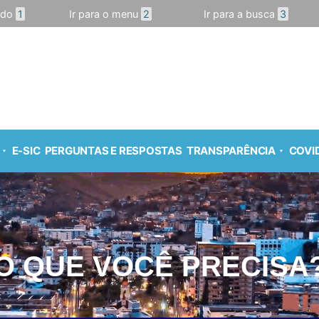
údo
1
Ir para o menu
2
Ir para a busca
3
E-SIC
PERGUNTAS E RESPOSTAS
TRANSPARÊNCIA
COVID
O QUE VOCÊ PRECISA