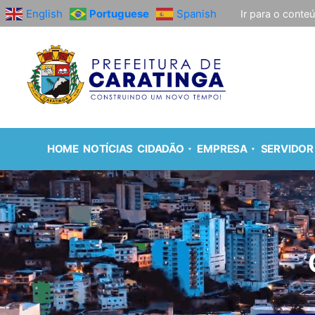
English
Portuguese
Spanish
Ir para o conte
HOME
NOTÍCIAS
CIDADÃO
EMPRESA
SERVIDOR