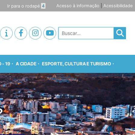
Acesso à informação
|
Acessibilidade
Ir para o rodapé
4
Pesquisar
 - 19
A CIDADE
ESPORTE, CULTURA E TURISMO
?