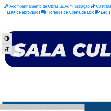
Acompanhamento de Obras
Administração
CastraM
Lista de aprovados
Horários de Coleta de Lixo
Legis
Alternar alto contraste
Alternar tamanho da fonte