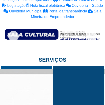
Legislação
Nota fiscal eletrônica
Ouvidoria – Saúde
Ouvidoria Municipal
Portal da transparência
Sala
Mineira do Empreendedor
SERVIÇOS