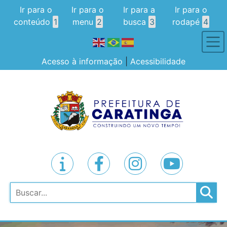
Ir para o
Ir para o
Ir para a
Ir para o
conteúdo
1
menu
2
busca
3
rodapé
4
Acesso à informação
|
Acessibilidade
Pesquisar