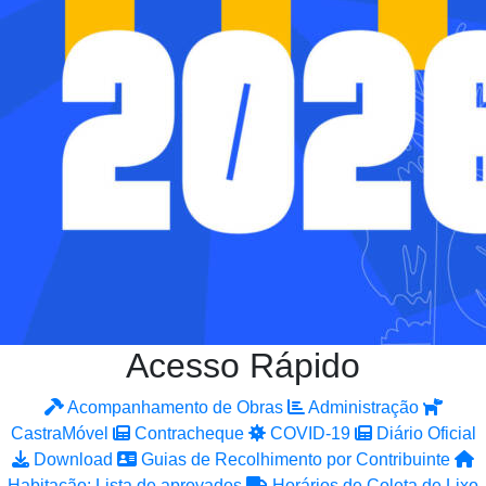
Acesso Rápido
Acompanhamento de Obras
Administração
CastraMóvel
Contracheque
COVID-19
Diário Oficial
Download
Guias de Recolhimento por Contribuinte
Habitação: Lista de aprovados
Horários de Coleta de Lixo