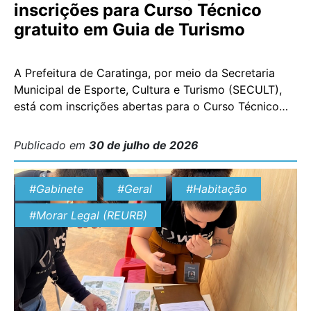
inscrições para Curso Técnico
gratuito em Guia de Turismo
A Prefeitura de Caratinga, por meio da Secretaria
Municipal de Esporte, Cultura e Turismo (SECULT),
está com inscrições abertas para o Curso Técnico
em Guia de Turismo, uma oportunidade gratuita de
qualificação profissional para estudantes e pessoas
Publicado em
30 de julho de 2026
que já concluíram o Ensino Médio. Com certificação
reconhecida pelo Ministério da Educação (MEC) e
#Gabinete
#Geral
#Habitação
pelo Ministério do […]
#Morar Legal (REURB)