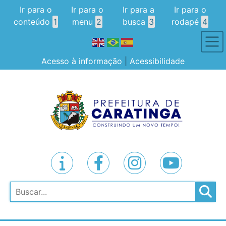
Ir para o
Ir para o
Ir para a
Ir para o
conteúdo
1
menu
2
busca
3
rodapé
4
Acesso à informação
|
Acessibilidade
Pesquisar