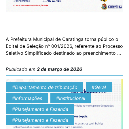
A Prefeitura Municipal de Caratinga torna público o
Edital de Seleção nº 001/2026, referente ao Processo
Seletivo Simplificado destinado ao preenchimento de
07 (sete) vagas de estágio de pós-graduação em
Direito, para atuação no Fórum da Comarca de
Publicado em
2 de março de 2026
Caratinga/MG. A seleção ocorre nos termos do
Acordo de Cooperação nº 473/2025, celebrado
#Departamento de tributação
#Geral
entre o Município de […]
#Informações
#Institucional
#Planejamento e Fazenda
#Planejamento e Fazenda