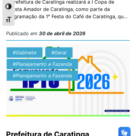
A Prefeitura de Caratinga realizará a I Copa de
Alternar alto contraste
Barista Amador de Caratinga, como parte da
programação da 1° Festa do Café de Caratinga, que
Alternar tamanho da fonte
acontecerá nos dias 29 e 30 de maio de 2026. A
iniciativa conta com a parceria da EMATER-MG e o
Publicado em
30 de abril de 2026
patrocínio do Sicoob Credcooper, reforçando o
compromisso com o fortalecimento […]
#Gabinete
#Geral
#Planejamento e Fazenda
#Planejamento e Fazenda
Prefeitura de Caratinga