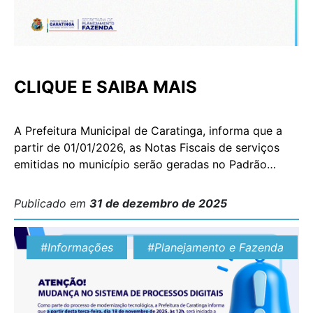
CLIQUE E SAIBA MAIS
A Prefeitura Municipal de Caratinga, informa que a
partir de 01/01/2026, as Notas Fiscais de serviços
emitidas no município serão geradas no Padrão
Nacional (NFS-e). Esta mudança é obrigatória para
todos os municípios do país. As Notas continuarão
Publicado em
31 de dezembro de 2025
sendo emitidas no sistema próprio, assim, os
contribuintes utilizarão o atual acesso no sistema
#Informações
#Planejamento e Fazenda
municipal para a […]