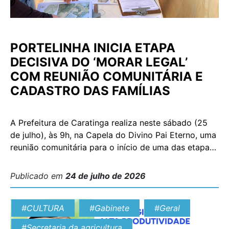
PORTELINHA INICIA ETAPA
DECISIVA DO ‘MORAR LEGAL’
COM REUNIÃO COMUNITÁRIA E
CADASTRO DAS FAMÍLIAS
A Prefeitura de Caratinga realiza neste sábado (25
de julho), às 9h, na Capela do Divino Pai Eterno, uma
reunião comunitária para o início de uma das etapas
mais importantes da regularização fundiária da
Portelinha: o cadastro social das famílias que serão
Publicado em
24 de julho de 2026
beneficiadas pelo Programa Morar Legal. Logo após
o encontro, começam os atendimentos para […]
#CULTURA
#Gabinete
#Geral
#Secretaria da agricultura