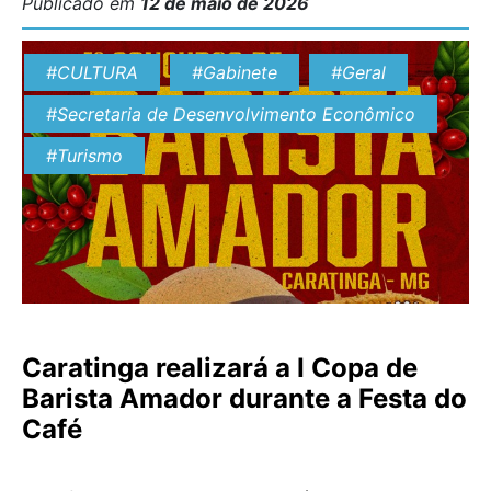
Publicado em
12 de maio de 2026
agrônomo Gustavo Rennó, que irá apresentar
técnicas, práticas e orientações voltadas ao aumento
#CULTURA
#Gabinete
#Geral
da produtividade no campo, com foco em manejo,
planejamento […]
#Secretaria de Desenvolvimento Econômico
#Turismo
Caratinga realizará a I Copa de
Barista Amador durante a Festa do
Café