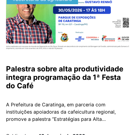
Palestra sobre alta produtividade
integra programação da 1ª Festa
do Café
A Prefeitura de Caratinga, em parceria com
instituições apoiadoras da cafeicultura regional,
promove a palestra “Estratégias para Alta
Produtividade”, dentro da programação da 1ª Festa
do Café. O encontro será conduzido pelo engenheiro