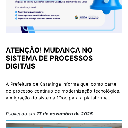
ATENÇÃO! MUDANÇA NO
SISTEMA DE PROCESSOS
DIGITAIS
A Prefeitura de Caratinga informa que, como parte
do processo contínuo de modernização tecnológica,
a migração do sistema 1Doc para a plataforma
Cidade 360, desenvolvida pela GovBr, será iniciada
no dia 18 de novembro de 2025, às 12h. A nova
Publicado em
17 de novembro de 2025
plataforma chega para aprimorar a gestão dos
processos administrativos e oferecer uma