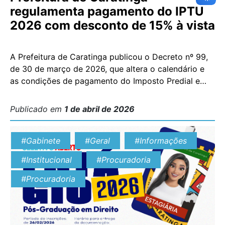
regulamenta pagamento do IPTU
2026 com desconto de 15% à vista
A Prefeitura de Caratinga publicou o Decreto nº 99,
de 30 de março de 2026, que altera o calendário e
as condições de pagamento do Imposto Predial e
Territorial Urbano (IPTU) e da Taxa de Serviços
Urbanos (TSU) para o exercício de 2026. De acordo
Publicado em
1 de abril de 2026
com o decreto, os contribuintes que optarem pelo
pagamento em […]
#Gabinete
#Geral
#Informações
#Institucional
#Procuradoria
#Procuradoria