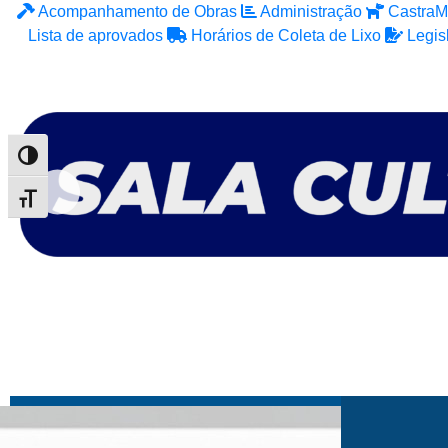
Acompanhamento de Obras
Administração
CastraM
Lista de aprovados
Horários de Coleta de Lixo
Legis
Alternar alto contraste
Alternar tamanho da fonte