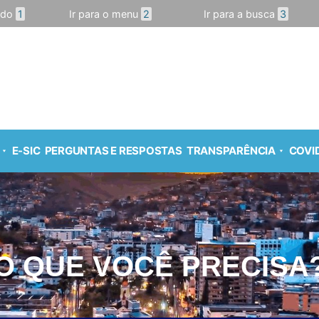
údo
1
Ir para o menu
2
Ir para a busca
3
E-SIC
PERGUNTAS E RESPOSTAS
TRANSPARÊNCIA
COVID
O QUE VOCÊ PRECISA