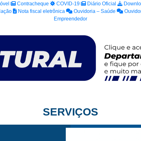
óvel
Contracheque
COVID-19
Diário Oficial
Downlo
lação
Nota fiscal eletrônica
Ouvidoria – Saúde
Ouvidor
Empreendedor
SERVIÇOS