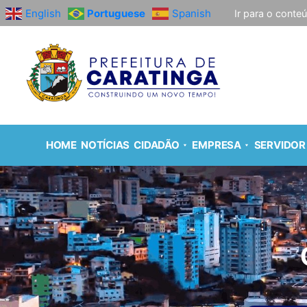
English
Portuguese
Spanish
Ir para o conte
HOME
NOTÍCIAS
CIDADÃO
EMPRESA
SERVIDOR