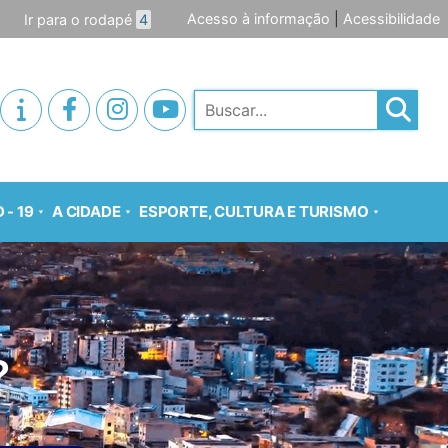
Acesso à informação
|
Acessibilidade
Ir para o rodapé
4
Pesquisar
 - 19
A CIDADE
ESPORTE, CULTURA E TURISMO
?