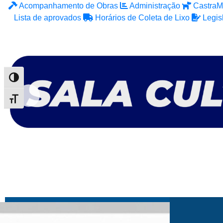
Acompanhamento de Obras
Administração
CastraM
Lista de aprovados
Horários de Coleta de Lixo
Legis
Alternar alto contraste
Alternar tamanho da fonte