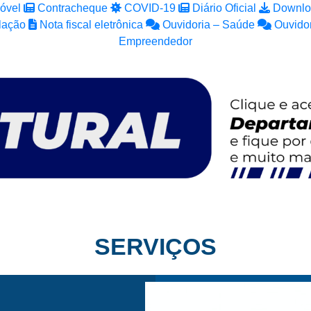
óvel
Contracheque
COVID-19
Diário Oficial
Downlo
lação
Nota fiscal eletrônica
Ouvidoria – Saúde
Ouvidor
Empreendedor
SERVIÇOS