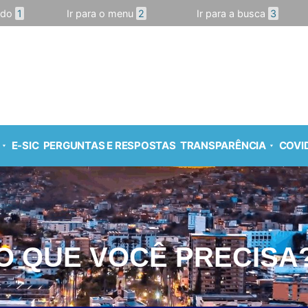
údo
1
Ir para o menu
2
Ir para a busca
3
E-SIC
PERGUNTAS E RESPOSTAS
TRANSPARÊNCIA
COVID
O QUE VOCÊ PRECISA