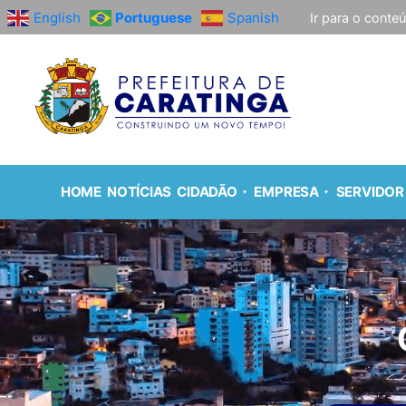
English
Portuguese
Spanish
Ir para o conte
HOME
NOTÍCIAS
CIDADÃO
EMPRESA
SERVIDOR