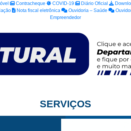
óvel
Contracheque
COVID-19
Diário Oficial
Downlo
lação
Nota fiscal eletrônica
Ouvidoria – Saúde
Ouvidor
Empreendedor
SERVIÇOS