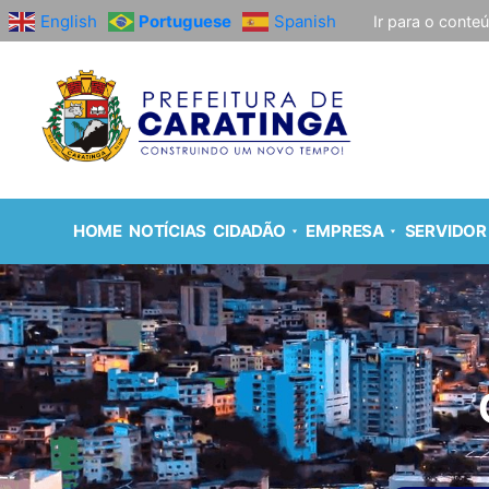
English
Portuguese
Spanish
Ir para o conte
HOME
NOTÍCIAS
CIDADÃO
EMPRESA
SERVIDOR