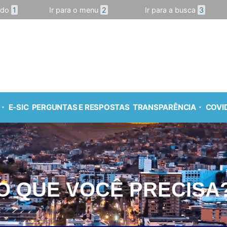
údo
1
Ir para o menu
2
Ir para a busca
3
E-SIC
PERGUNTAS E RESPOSTAS
TRANSPARÊNCIA
COVID
O QUE VOCÊ PRECISA