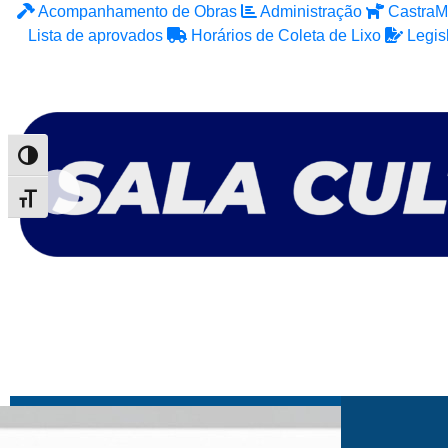
Acompanhamento de Obras
Administração
CastraM
Lista de aprovados
Horários de Coleta de Lixo
Legis
Alternar alto contraste
Alternar tamanho da fonte