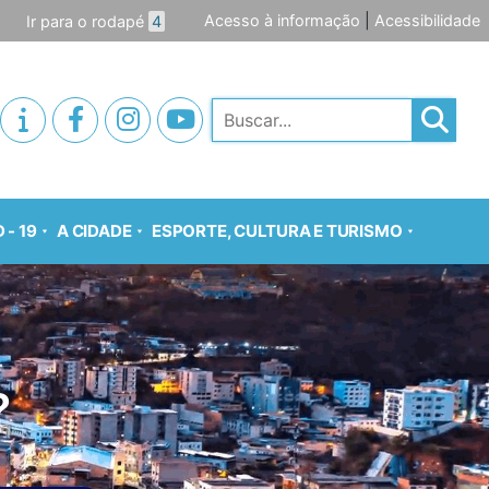
Acesso à informação
|
Acessibilidade
Ir para o rodapé
4
Pesquisar
 - 19
A CIDADE
ESPORTE, CULTURA E TURISMO
?