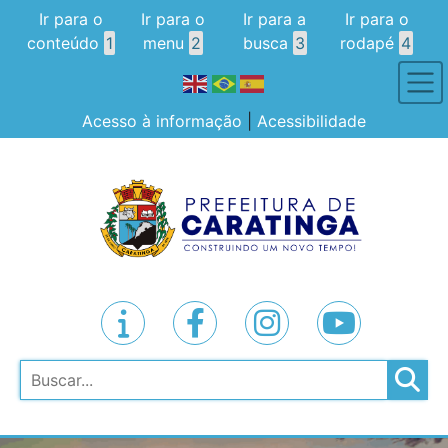
Ir para o
Ir para o
Ir para a
Ir para o
conteúdo
1
menu
2
busca
3
rodapé
4
Acesso à informação
|
Acessibilidade
Pesquisar