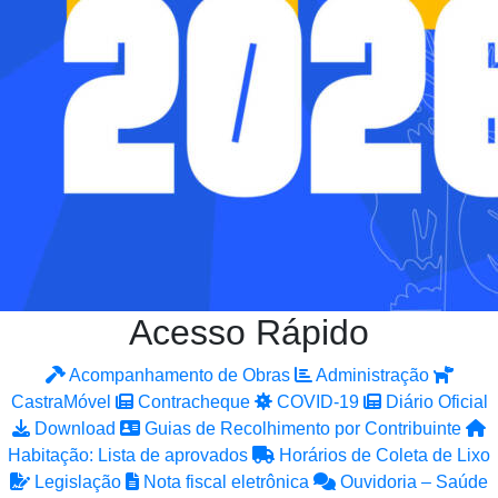
Acesso Rápido
Acompanhamento de Obras
Administração
CastraMóvel
Contracheque
COVID-19
Diário Oficial
Download
Guias de Recolhimento por Contribuinte
Habitação: Lista de aprovados
Horários de Coleta de Lixo
Legislação
Nota fiscal eletrônica
Ouvidoria – Saúde