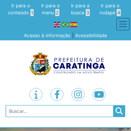
Ir para o
Ir para o
Ir para a
Ir para o
conteúdo
1
menu
2
busca
3
rodapé
4
Acesso à informação
|
Acessibilidade
Pesquisar