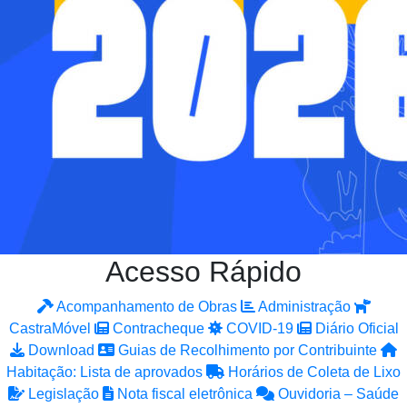
Acesso Rápido
Acompanhamento de Obras
Administração
CastraMóvel
Contracheque
COVID-19
Diário Oficial
Download
Guias de Recolhimento por Contribuinte
Habitação: Lista de aprovados
Horários de Coleta de Lixo
Legislação
Nota fiscal eletrônica
Ouvidoria – Saúde