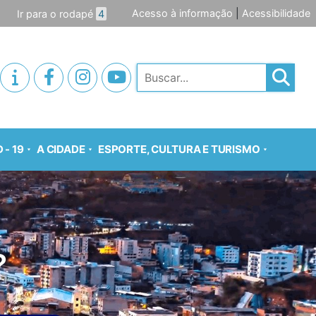
Acesso à informação
|
Acessibilidade
Ir para o rodapé
4
Pesquisar
 - 19
A CIDADE
ESPORTE, CULTURA E TURISMO
?