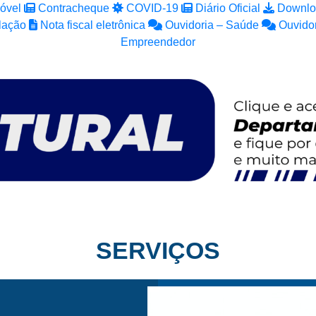
óvel
Contracheque
COVID-19
Diário Oficial
Downlo
lação
Nota fiscal eletrônica
Ouvidoria – Saúde
Ouvidor
Empreendedor
SERVIÇOS