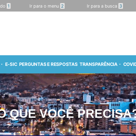
údo
1
Ir para o menu
2
Ir para a busca
3
E-SIC
PERGUNTAS E RESPOSTAS
TRANSPARÊNCIA
COVID
O QUE VOCÊ PRECISA