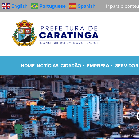
English
Portuguese
Spanish
Ir para o conte
HOME
NOTÍCIAS
CIDADÃO
EMPRESA
SERVIDOR