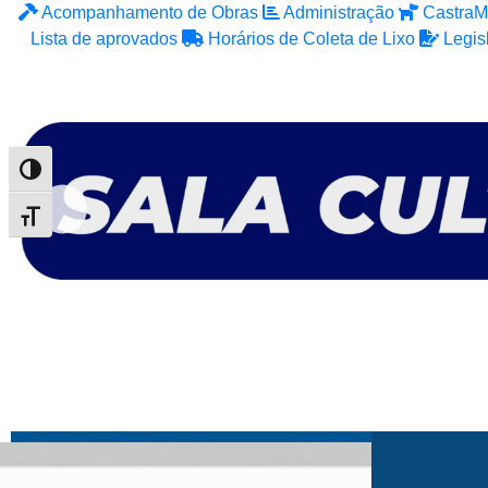
Acompanhamento de Obras
Administração
CastraM
Lista de aprovados
Horários de Coleta de Lixo
Legis
Alternar alto contraste
Alternar tamanho da fonte