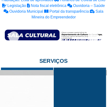
Legislação
Nota fiscal eletrônica
Ouvidoria – Saúde
Ouvidoria Municipal
Portal da transparência
Sala
Mineira do Empreendedor
SERVIÇOS