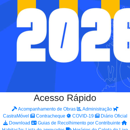
Acesso Rápido
Acompanhamento de Obras
Administração
CastraMóvel
Contracheque
COVID-19
Diário Oficial
Download
Guias de Recolhimento por Contribuinte
Habitação: Lista de aprovados
Horários de Coleta de Lixo