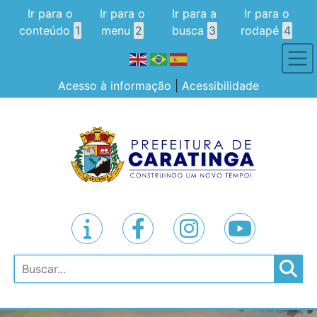
Ir para o
Ir para o
Ir para a
Ir para o
conteúdo
1
menu
2
busca
3
rodapé
4
Acesso à informação
|
Acessibilidade
Pesquisar