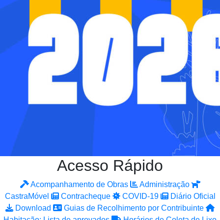
Acesso Rápido
Acompanhamento de Obras
Administração
CastraMóvel
Contracheque
COVID-19
Diário Oficial
Download
Guias de Recolhimento por Contribuinte
Habitação: Lista de aprovados
Horários de Coleta de Lixo