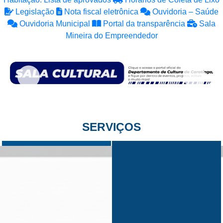
Legislação
Nota fiscal eletrônica
Ouvidoria – Saúde
Ouvidoria Municipal
Portal da transparência
Sala
Mineira do Empreendedor
SERVIÇOS