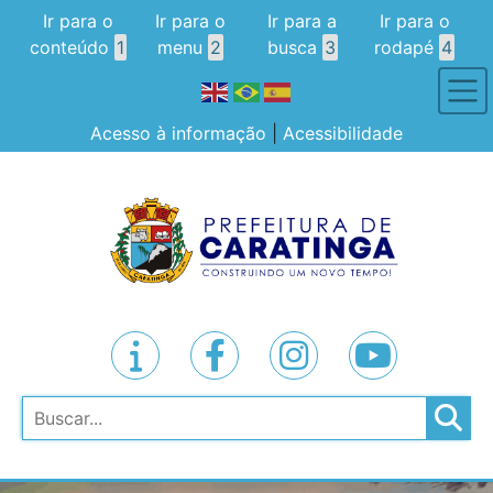
Ir para o
Ir para o
Ir para a
Ir para o
conteúdo
1
menu
2
busca
3
rodapé
4
Acesso à informação
|
Acessibilidade
Pesquisar