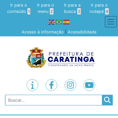
Ir para o
Ir para o
Ir para a
Ir para o
conteúdo
1
menu
2
busca
3
rodapé
4
Acesso à informação
|
Acessibilidade
Pesquisar