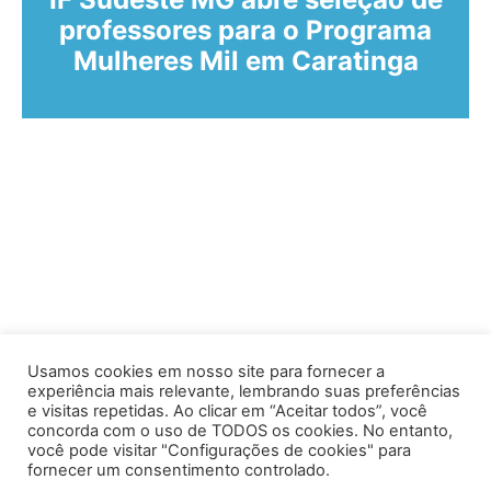
professores para o Programa
Mulheres Mil em Caratinga
Usamos cookies em nosso site para fornecer a
experiência mais relevante, lembrando suas preferências
e visitas repetidas. Ao clicar em “Aceitar todos”, você
concorda com o uso de TODOS os cookies. No entanto,
você pode visitar "Configurações de cookies" para
Av. Prof. Armando Alves da Silva, nº 1950 - Zacarias,
fornecer um consentimento controlado.
Caratinga - MG - 35302-403 / Tel: (33) 3329 8000