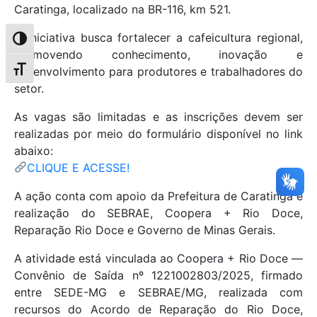
Caratinga, localizado na BR-116, km 521.
A iniciativa busca fortalecer a cafeicultura regional,
Alternar alto contraste
promovendo conhecimento, inovação e
desenvolvimento para produtores e trabalhadores do
Alternar tamanho da fonte
setor.
As vagas são limitadas e as inscrições devem ser
realizadas por meio do formulário disponível no link
abaixo:
CLIQUE E ACESSE!
A ação conta com apoio da Prefeitura de Caratinga e
realização do SEBRAE, Coopera + Rio Doce,
Reparação Rio Doce e Governo de Minas Gerais.
A atividade está vinculada ao Coopera + Rio Doce —
Convênio de Saída nº 1221002803/2025, firmado
entre SEDE-MG e SEBRAE/MG, realizada com
recursos do Acordo de Reparação do Rio Doce,