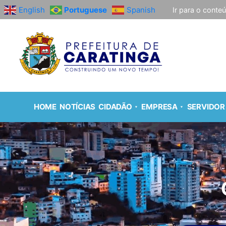
English
Portuguese
Spanish
Ir para o conte
HOME
NOTÍCIAS
CIDADÃO
EMPRESA
SERVIDOR