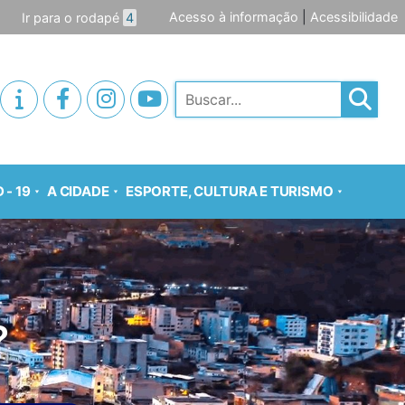
Acesso à informação
|
Acessibilidade
Ir para o rodapé
4
Pesquisar
 - 19
A CIDADE
ESPORTE, CULTURA E TURISMO
?