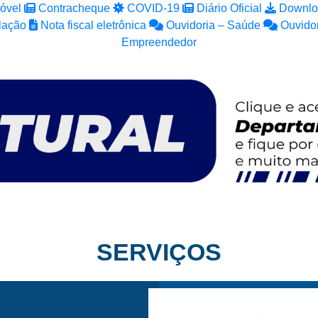
óvel
Contracheque
COVID-19
Diário Oficial
Downlo
lação
Nota fiscal eletrônica
Ouvidoria – Saúde
Ouvidor
Empreendedor
SERVIÇOS