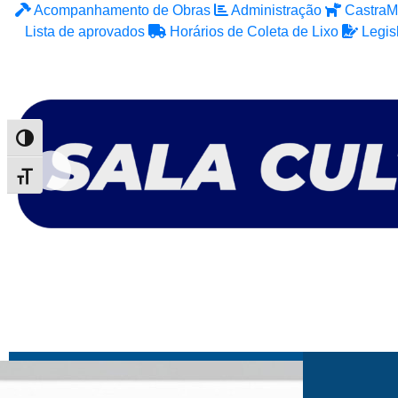
Acompanhamento de Obras
Administração
CastraM
Lista de aprovados
Horários de Coleta de Lixo
Legis
Alternar alto contraste
Alternar tamanho da fonte