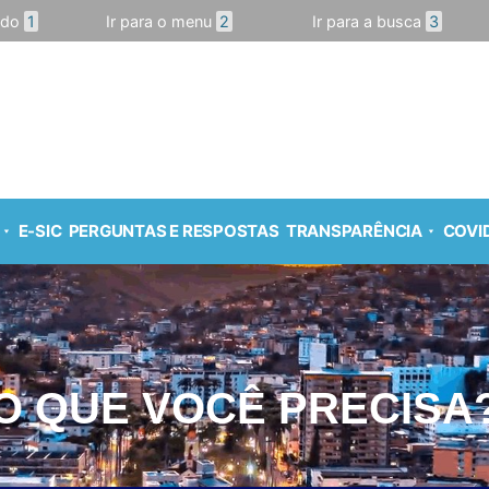
údo
1
Ir para o menu
2
Ir para a busca
3
E-SIC
PERGUNTAS E RESPOSTAS
TRANSPARÊNCIA
COVID
O QUE VOCÊ PRECISA