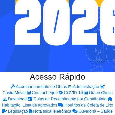
Acesso Rápido
Acompanhamento de Obras
Administração
CastraMóvel
Contracheque
COVID-19
Diário Oficial
Download
Guias de Recolhimento por Contribuinte
Habitação: Lista de aprovados
Horários de Coleta de Lixo
Legislação
Nota fiscal eletrônica
Ouvidoria – Saúde