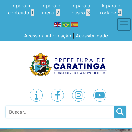
Ir para o
Ir para o
Ir para a
Ir para o
conteúdo
1
menu
2
busca
3
rodapé
4
Acesso à informação
|
Acessibilidade
Pesquisar