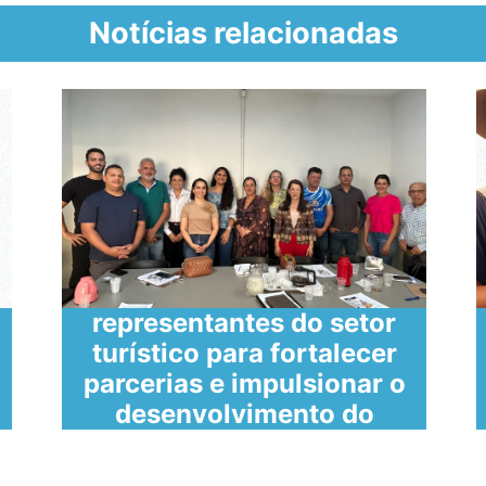
Notícias relacionadas
SECULT reúne
representantes do setor
turístico para fortalecer
parcerias e impulsionar o
desenvolvimento do
turismo em Caratinga