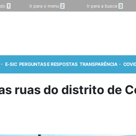
údo
1
Ir para o menu
2
Ir para a busca
3
E-SIC
PERGUNTAS E RESPOSTAS
TRANSPARÊNCIA
COVID
s ruas do distrito de C