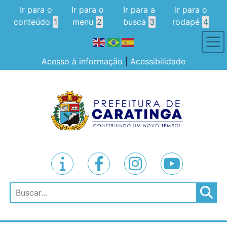
Ir para o
Ir para o
Ir para a
Ir para o
conteúdo
1
menu
2
busca
3
rodapé
4
Acesso à informação
|
Acessibilidade
Pesquisar