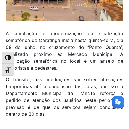
A ampliação e modernização da sinalização
semafórica de Caratinga inicia nesta quinta-feira, dia
08 de junho, no cruzamento do “Ponto Quente”,
localizado próximo ao Mercado Municipal. A
Alternar alto contraste
sinalização semafórica no local é um anseio de
motoristas e pedestres.
Alternar tamanho da fonte
O trânsito, nas imediações vai sofrer alterações
temporárias até a conclusão das obras, por isso o
Departamento Municipal de Trânsito reforça o
pedido de atenção dos usuários neste período. A
previsão é de que os serviços sejam concluídos
dentro de 20 dias.