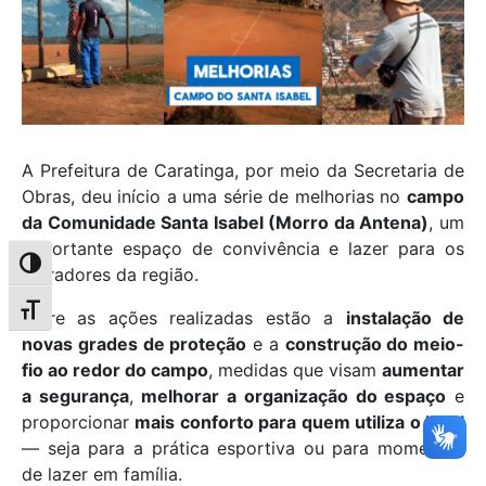
A Prefeitura de Caratinga, por meio da Secretaria de
Obras, deu início a uma série de melhorias no
campo
da Comunidade Santa Isabel (Morro da Antena)
, um
importante espaço de convivência e lazer para os
Alternar alto contraste
moradores da região.
Alternar tamanho da fonte
Entre as ações realizadas estão a
instalação de
novas grades de proteção
e a
construção do meio-
fio ao redor do campo
, medidas que visam
aumentar
a segurança
,
melhorar a organização do espaço
e
proporcionar
mais conforto para quem utiliza o local
— seja para a prática esportiva ou para momentos
de lazer em família.