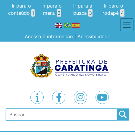
Ir para o
Ir para o
Ir para a
Ir para o
conteúdo
1
menu
2
busca
3
rodapé
4
Acesso à informação
|
Acessibilidade
Pesquisar