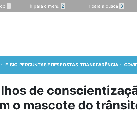
údo
1
Ir para o menu
2
Ir para a busca
3
E-SIC
PERGUNTAS E RESPOSTAS
TRANSPARÊNCIA
COVID
alhos de conscientizaç
m o mascote do trânsit