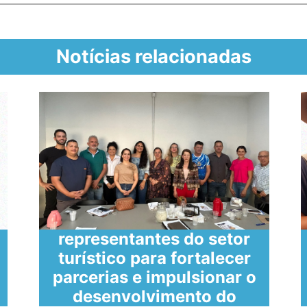
Notícias relacionadas
SECULT reúne
representantes do setor
turístico para fortalecer
parcerias e impulsionar o
desenvolvimento do