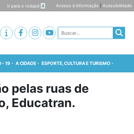
Acesso à informação
|
Acessibilidade
Ir para o rodapé
4
Pesquisar
 - 19
A CIDADE
ESPORTE, CULTURA E TURISMO
ão pelas ruas de
o, Educatran.