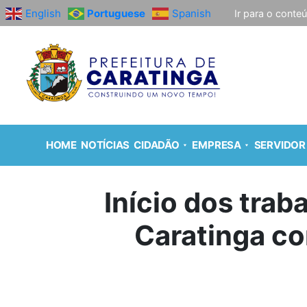
English
Portuguese
Spanish
Ir para o conte
HOME
NOTÍCIAS
CIDADÃO
EMPRESA
SERVIDOR
Início dos trab
Caratinga co