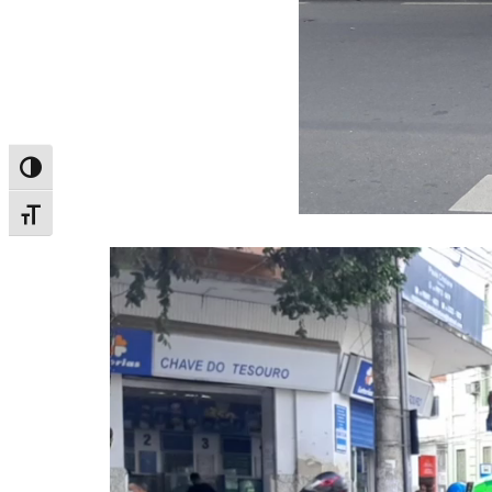
Alternar alto contraste
Alternar tamanho da fonte
Tocador
de
vídeo