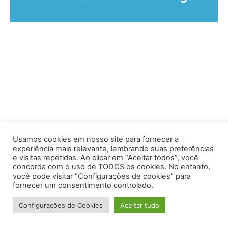
Usamos cookies em nosso site para fornecer a
experiência mais relevante, lembrando suas preferências
e visitas repetidas. Ao clicar em “Aceitar todos”, você
concorda com o uso de TODOS os cookies. No entanto,
você pode visitar "Configurações de cookies" para
Av. Prof. Armando Alves da Silva, nº 1950 - Zacarias,
fornecer um consentimento controlado.
Caratinga - MG - 35302-403 / Tel: (33) 3329 8000
Configurações de Cookies
Aceitar tudo
Desenvolvido por VersaTec