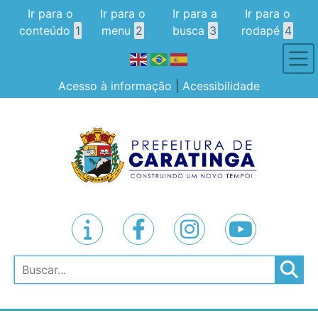
Ir para o
Ir para o
Ir para a
Ir para o
conteúdo
1
menu
2
busca
3
rodapé
4
Acesso à informação
|
Acessibilidade
Pesquisar