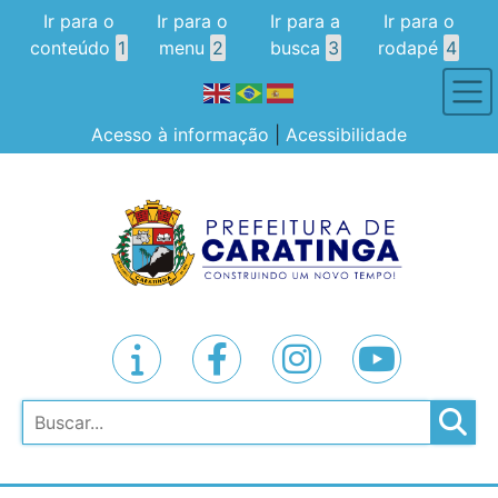
Ir para o
Ir para o
Ir para a
Ir para o
conteúdo
1
menu
2
busca
3
rodapé
4
Acesso à informação
|
Acessibilidade
Pesquisar