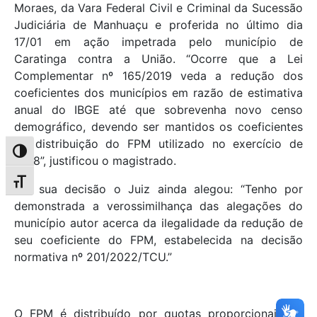
Moraes, da Vara Federal Civil e Criminal da Sucessão
Judiciária de Manhuaçu e proferida no último dia
17/01 em ação impetrada pelo município de
Caratinga contra a União. “Ocorre que a Lei
Complementar nº 165/2019 veda a redução dos
coeficientes dos municípios em razão de estimativa
anual do IBGE até que sobrevenha novo censo
demográfico, devendo ser mantidos os coeficientes
de distribuição do FPM utilizado no exercício de
Alternar alto contraste
2018”, justificou o magistrado.
Alternar tamanho da fonte
Em sua decisão o Juiz ainda alegou: “Tenho por
demonstrada a verossimilhança das alegações do
município autor acerca da ilegalidade da redução de
seu coeficiente do FPM, estabelecida na decisão
normativa nº 201/2022/TCU.”
O FPM é distribuído por quotas proporcionais ao