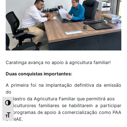
Caratinga avança no apoio à agricultura familiar!
Duas conquistas importantes:
A primeira foi na implantação definitiva da emissão
do
Cadastro da Agricultura Familiar que permitirá aos
Alternar alto contraste
Agriculturores familiares se habilitarem a participar
de programas de apoio à comercialização como PAA
Alternar tamanho da fonte
e PNAE.