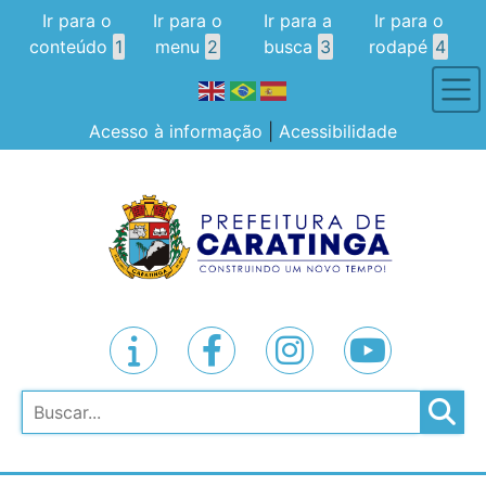
Ir para o
Ir para o
Ir para a
Ir para o
conteúdo
1
menu
2
busca
3
rodapé
4
Acesso à informação
|
Acessibilidade
Pesquisar