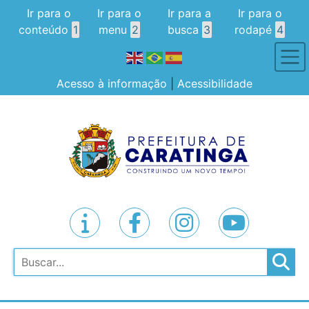
Ir para o
Ir para o
Ir para a
Ir para o
conteúdo
1
menu
2
busca
3
rodapé
4
Acesso à informação
|
Acessibilidade
Pesquisar