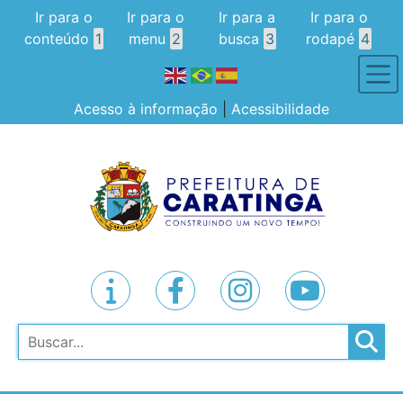
Ir para o
Ir para o
Ir para a
Ir para o
conteúdo
1
menu
2
busca
3
rodapé
4
Acesso à informação
|
Acessibilidade
Pesquisar