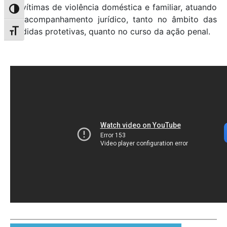
às vítimas de violência doméstica e familiar, atuando
Alternar alto contraste
no acompanhamento jurídico, tanto no âmbito das
medidas protetivas, quanto no curso da ação penal.
Alternar tamanho da fonte