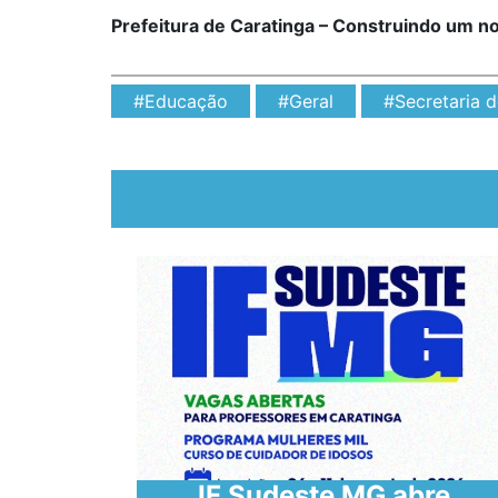
Prefeitura de Caratinga – Construindo um n
#Educação
#Geral
#Secretaria 
IF Sudeste MG abre