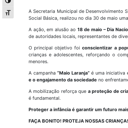
Alternar alto contraste
A Secretaria Municipal de Desenvolvimento S
Alternar tamanho da fonte
Social Básica, realizou no dia 30 de maio u
A ação, em alusão ao
18 de maio – Dia Naci
de autoridades locais, representantes de div
O principal objetivo foi
conscientizar a pop
crianças e adolescentes, reforçando o co
menores.
A campanha
“Maio Laranja”
é uma iniciativa 
e o engajamento da sociedade
no enfrentam
A mobilização reforça que
a proteção de cri
é fundamental.
Proteger a infância é garantir um futuro mai
FAÇA BONITO! PROTEJA NOSSAS CRIANÇA