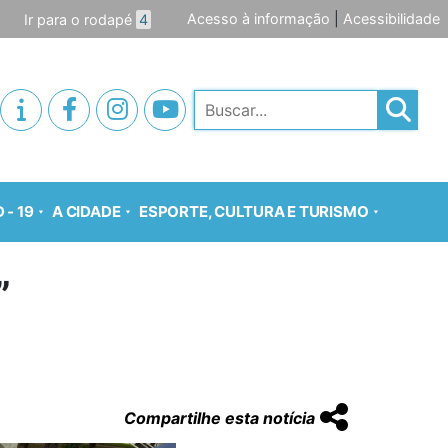
Acesso à informação
|
Acessibilidade
Ir para o rodapé
4
Pesquisar
 - 19
A CIDADE
ESPORTE, CULTURA E TURISMO
”
Compartilhe esta notícia