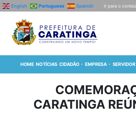
English
Portuguese
Spanish
Ir para o conte
HOME
NOTÍCIAS
CIDADÃO
EMPRESA
SERVIDOR
COMEMORAÇÃ
CARATINGA REÚ