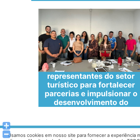
SECULT reúne
representantes do setor
 de
turístico para fortalecer
parcerias e impulsionar o
desenvolvimento do
cial
turismo em Caratinga
Usamos cookies em nosso site para fornecer a experiência ma
Av. Prof. Armando Alves da Silva, nº 1950 - Zacar