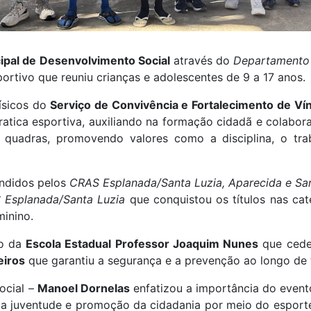
ipal de Desenvolvimento Social
através do
Departamento 
rtivo que reuniu crianças e adolescentes de 9 a 17 anos.
ísicos do
Serviço de Convivência e Fortalecimento de Ví
pratica esportiva, auxiliando na formação cidadã e colab
 quadras, promovendo valores como a disciplina, o tra
endidos pelos
CRAS Esplanada/Santa Luzia, Aparecida e Sa
 Esplanada/Santa Luzia
que conquistou os títulos nas categ
inino.
io da
Escola Estadual Professor Joaquim Nunes
que cedeu
iros
que garantiu a segurança e a prevenção ao longo de 
ocial –
Manoel Dornelas
enfatizou a importância do even
da juventude e promoção da cidadania por meio do esporte