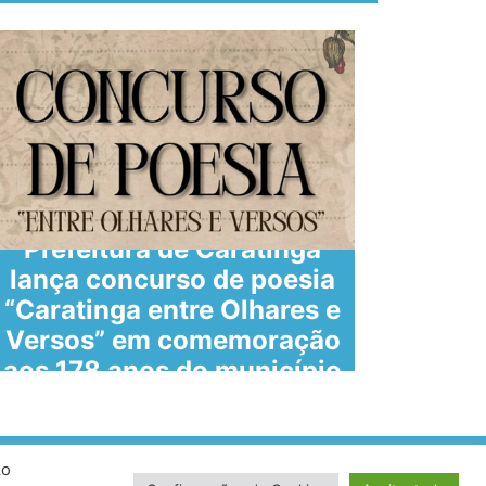
Prefeitura de Caratinga
lança concurso de poesia
“Caratinga entre Olhares e
A
Versos” em comemoração
AN
aos 178 anos do município
Ao
volvido por VersaTec