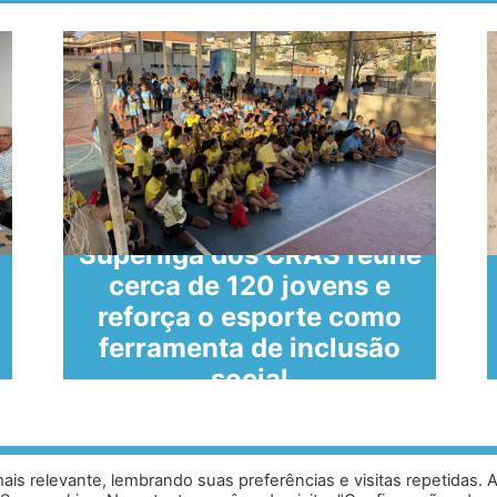
Superliga dos CRAS reúne
cerca de 120 jovens e
reforça o esporte como
ferramenta de inclusão
social
is relevante, lembrando suas preferências e visitas repetidas. 
ias, Caratinga - MG - 35302-403 /
Desen