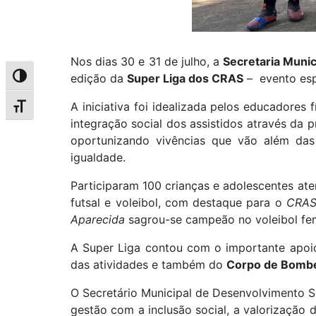
Nos dias 30 e 31 de julho, a
Secretaria Munic
edição da
Super Liga dos CRAS
– evento espo
Alternar alto contraste
A iniciativa foi idealizada pelos educadores f
Alternar tamanho da fonte
integração social dos assistidos através da 
oportunizando vivências que vão além das
igualdade.
Participaram 100 crianças e adolescentes at
futsal e voleibol, com destaque para o
CRAS
Aparecida
sagrou-se campeão no voleibol fem
A Super Liga contou com o importante apo
das atividades e também do
Corpo de Bombe
O Secretário Municipal de Desenvolvimento S
gestão com a inclusão social, a valorização 