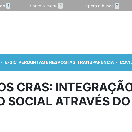
údo
1
Ir para o menu
2
Ir para a busca
3
E-SIC
PERGUNTAS E RESPOSTAS
TRANSPARÊNCIA
COVID
OS CRAS: INTEGRAÇÃO
O SOCIAL ATRAVÉS DO