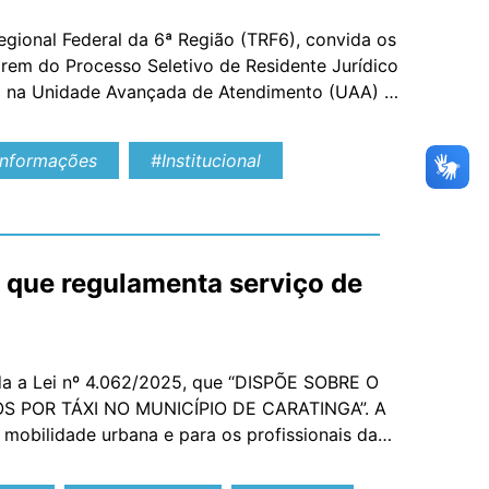
egional Federal da 6ª Região (TRF6), convida os
arem do Processo Seletivo de Residente Jurídico
rá na Unidade Avançada de Atendimento (UAA) da
órum […]
Informações
#Institucional
i que regulamenta serviço de
ada a Lei nº 4.062/2025, que “DISPÕE SOBRE O
 POR TÁXI NO MUNICÍPIO DE CARATINGA”. A
mobilidade urbana e para os profissionais da
 e garantindo mais segurança e […]