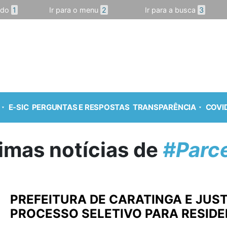
údo
1
Ir para o menu
2
Ir para a busca
3
E-SIC
PERGUNTAS E RESPOSTAS
TRANSPARÊNCIA
COVID
timas notícias de
#Parce
PREFEITURA DE CARATINGA E JUS
PROCESSO SELETIVO PARA RESIDE