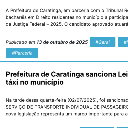
A Prefeitura de Caratinga, em parceria com o Tribunal R
bacharéis em Direito residentes no município a particip
da Justiça Federal – 2025. O candidato aprovado atua
Justiça Federal, que funcionará nas dependências do F
Publicado em
13 de outubro de 2025
#Geral
#
#Parceria
Prefeitura de Caratinga sanciona Le
táxi no município
Na tarde dessa quarta-feira (02/07/2025), foi sancion
SERVIÇO DE TRANSPORTE INDIVIDUAL DE PASSAGEIROS
nova legislação representa um marco importante para a 
categoria, regulamentando de forma oficial a atividade