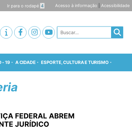
Acesso à informação
|
Acessibilidade
Ir para o rodapé
4
Pesquisar
 - 19
A CIDADE
ESPORTE, CULTURA E TURISMO
ria
TIÇA FEDERAL ABREM
NTE JURÍDICO