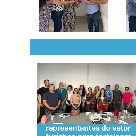
SECULT reúne
representantes do setor
 de