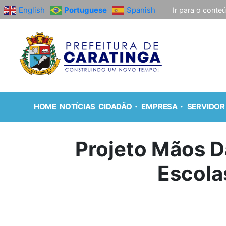
English
Portuguese
Spanish
Ir para o conte
HOME
NOTÍCIAS
CIDADÃO
EMPRESA
SERVIDOR
Projeto Mãos D
Escola