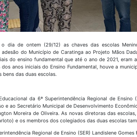
e o dia de ontem (29/12) as chaves das escolas Meni
a adesão do Município de Caratinga ao Projeto Mãos Dada
ciais do ensino fundamental que até o ano de 2021, eram 
dos anos iniciais do Ensino Fundamental, houve a municipa
s bens das duas escolas.
 Educacional da 6ª Superintendência Regional de Ensino (
so e ao Secretário Municipal de Desenvolvimento Econômi
ngton Moreira de Oliveira. As novas diretoras das escolas
oto) e os membros dos colegiados das duas escolas ta
erintendência Regional de Ensino (SER) Landislene Gomes Fe