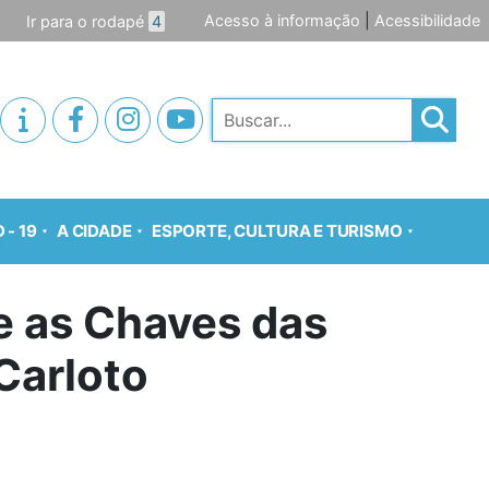
Acesso à informação
|
Acessibilidade
Ir para o rodapé
4
Pesquisar
 - 19
A CIDADE
ESPORTE, CULTURA E TURISMO
e as Chaves das
Carloto