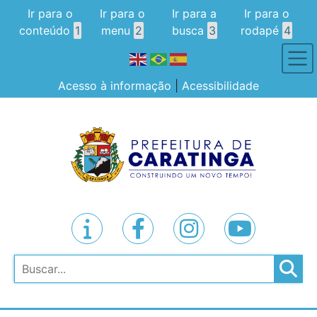
Ir para o
Ir para o
Ir para a
Ir para o
conteúdo
1
menu
2
busca
3
rodapé
4
Acesso à informação
|
Acessibilidade
Pesquisar