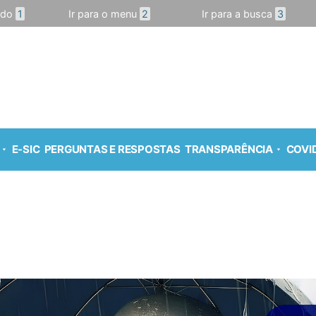
údo
1
Ir para o menu
2
Ir para a busca
3
E-SIC
PERGUNTAS E RESPOSTAS
TRANSPARÊNCIA
COVID