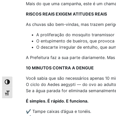
Mais do que uma campanha, este é um chamad
RISCOS REAIS EXIGEM ATITUDES REAIS
As chuvas são bem-vindas, mas trazem perig
A proliferação do mosquito transmissor
O entupimento de bueiros, que provoca
O descarte irregular de entulho, que au
A Prefeitura faz a sua parte diariamente. M
10 MINUTOS CONTRA A DENGUE
Você sabia que são necessários apenas 10 mi
Alternar alto contraste
O ciclo do Aedes aegypti — do ovo ao adulto 
Se a água parada for eliminada semanalmente
Alternar tamanho da fonte
É simples. É rápido. E funciona.
✔ Tampe caixas d’água e tonéis.