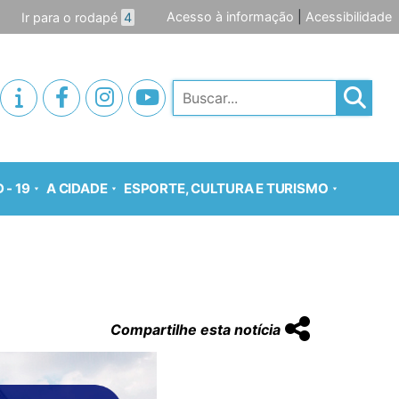
Acesso à informação
|
Acessibilidade
Ir para o rodapé
4
Pesquisar
 - 19
A CIDADE
ESPORTE, CULTURA E TURISMO
Compartilhe esta notícia