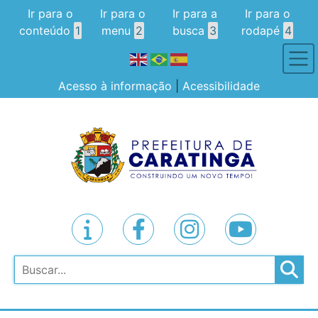
Ir para o
Ir para o
Ir para a
Ir para o
conteúdo
1
menu
2
busca
3
rodapé
4
Acesso à informação
|
Acessibilidade
Pesquisar