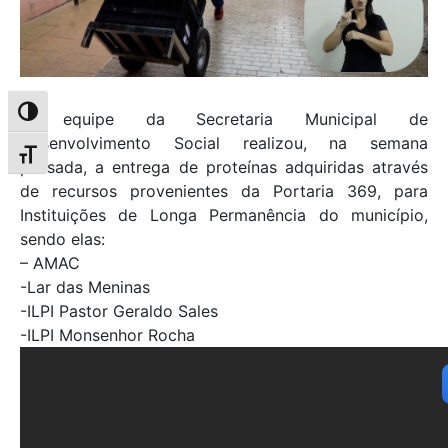
Alternar alto contraste
A equipe da Secretaria Municipal de
Desenvolvimento Social realizou, na semana
Alternar tamanho da fonte
passada, a entrega de proteínas adquiridas através
de recursos provenientes da Portaria 369, para
Instituições de Longa Permanência do município,
sendo elas:
– AMAC
-Lar das Meninas
-ILPI Pastor Geraldo Sales
-ILPI Monsenhor Rocha