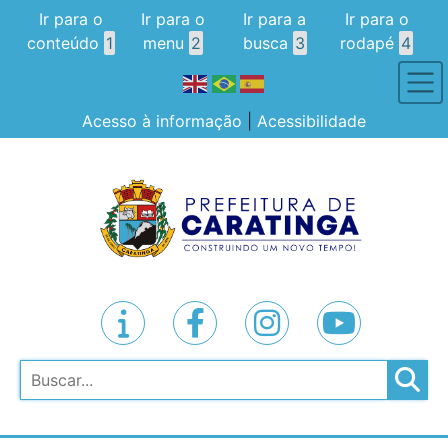
Ir para o
Ir para o
Ir para a
Ir para o
conteúdo
1
menu
2
busca
3
rodapé
4
Acesso à informação
|
Acessibilidade
Pesquisar