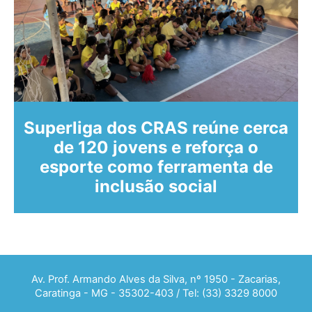
Superliga dos CRAS reúne cerca
de 120 jovens e reforça o
o
esporte como ferramenta de
inclusão social
Av. Prof. Armando Alves da Silva, nº 1950 - Zacarias,
Caratinga - MG - 35302-403 / Tel: (33) 3329 8000