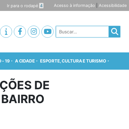
Acesso à informação
|
Acessibilidade
Ir para o rodapé
4
Pesquisar
 - 19
A CIDADE
ESPORTE, CULTURA E TURISMO
AÇÕES DE
 BAIRRO