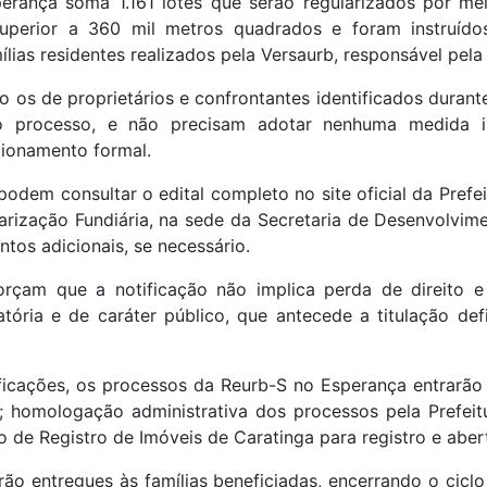
perança soma 1.161 lotes que serão regularizados por me
uperior a 360 mil metros quadrados e foram instruído
ílias residentes realizados pela Versaurb, responsável pel
 os de proprietários e confrontantes identificados durante
do processo, e não precisam adotar nenhuma medida 
ionamento formal.
odem consultar o edital completo no site oficial da Prefei
larização Fundiária, na sede da Secretaria de Desenvolvim
tos adicionais, se necessário.
forçam que a notificação não implica perda de direito
tória e de caráter público, que antecede a titulação def
ações, os processos da Reurb-S no Esperança entrarão na f
; homologação administrativa dos processos pela Prefeit
 de Registro de Imóveis de Caratinga para registro e abert
erão entregues às famílias beneficiadas, encerrando o cic