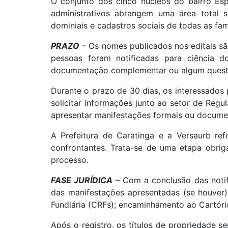
O conjunto dos cinco núcleos do bairro Es
administrativos abrangem uma área total s
dominiais e cadastros sociais de todas as fam
PRAZO
– Os nomes publicados nos editais são
pessoas foram notificadas para ciência 
documentação complementar ou algum quest
Durante o prazo de 30 dias, os interessados p
solicitar informações junto ao setor de Regu
apresentar manifestações formais ou documen
A Prefeitura de Caratinga e a Versaurb re
confrontantes. Trata-se de uma etapa obriga
processo.
FASE JURÍDICA
– Com a conclusão das notific
das manifestações apresentadas (se houver)
Fundiária (CRFs); encaminhamento ao Cartório
Após o registro, os títulos de propriedade s