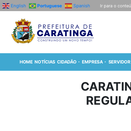
English
Portuguese
Spanish
Ir para o conte
HOME
NOTÍCIAS
CIDADÃO
EMPRESA
SERVIDOR
CARATIN
REGULA