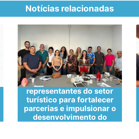
Notícias relacionadas
SECULT reúne
representantes do setor
turístico para fortalecer
parcerias e impulsionar o
desenvolvimento do
turismo em Caratinga