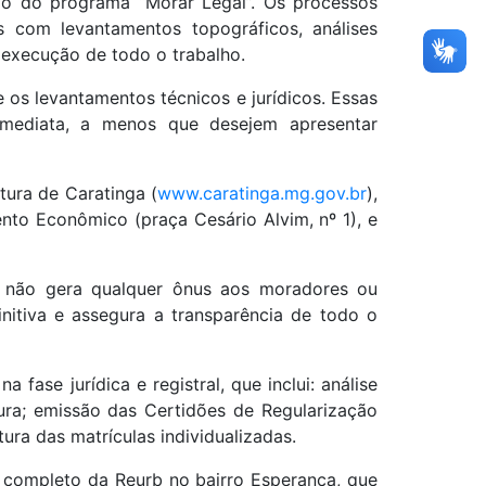
io do programa “Morar Legal”. Os processos
s com levantamentos topográficos, análises
a execução de todo o trabalho.
 os levantamentos técnicos e jurídicos. Essas
imediata, a menos que desejem apresentar
tura de Caratinga (
www.caratinga.mg.gov.br
),
ento Econômico (praça Cesário Alvim, nº 1), e
 e não gera qualquer ônus aos moradores ou
initiva e assegura a transparência de todo o
ase jurídica e registral, que inclui: análise
ura; emissão das Certidões de Regularização
ura das matrículas individualizadas.
lo completo da Reurb no bairro Esperança, que