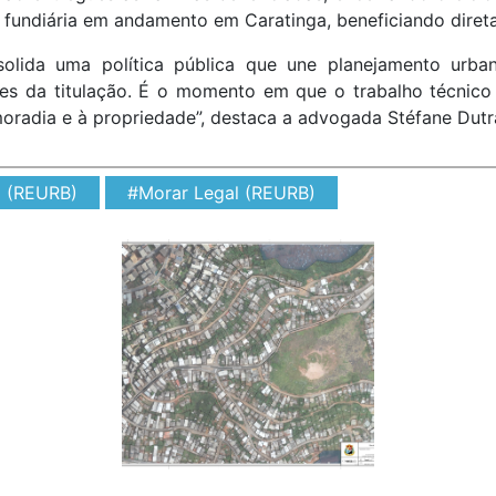
 fundiária em andamento em Caratinga, beneficiando direta
lida uma política pública que une planejamento urbano,
tes da titulação. É o momento em que o trabalho técnico
radia e à propriedade”, destaca a advogada Stéfane Dutra, 
l (REURB)
#Morar Legal (REURB)