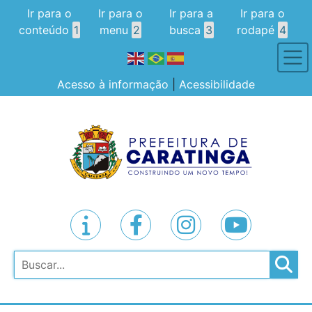
Ir para o
Ir para o
Ir para a
Ir para o
conteúdo
1
menu
2
busca
3
rodapé
4
Acesso à informação
|
Acessibilidade
Pesquisar