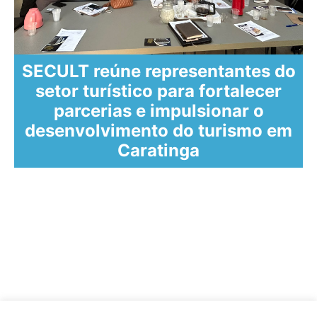
o
SECULT reúne representantes do
setor turístico para fortalecer
parcerias e impulsionar o
desenvolvimento do turismo em
Caratinga