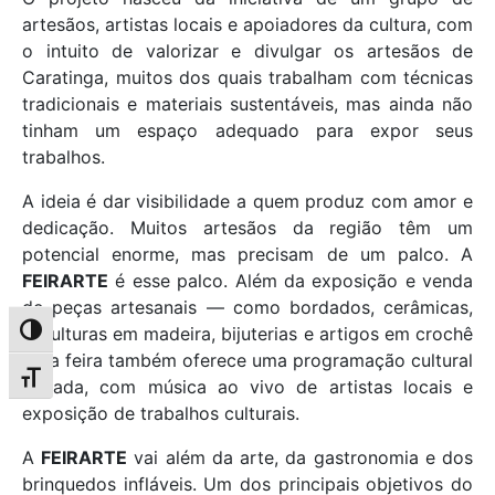
artesãos, artistas locais e apoiadores da cultura, com
o intuito de valorizar e divulgar os artesãos de
Caratinga, muitos dos quais trabalham com técnicas
tradicionais e materiais sustentáveis, mas ainda não
tinham um espaço adequado para expor seus
trabalhos.
A ideia é dar visibilidade a quem produz com amor e
dedicação. Muitos artesãos da região têm um
potencial enorme, mas precisam de um palco. A
FEIRARTE
é esse palco. Além da exposição e venda
de peças artesanais — como bordados, cerâmicas,
esculturas em madeira, bijuterias e artigos em crochê
Alternar alto contraste
—, a feira também oferece uma programação cultural
Alternar tamanho da fonte
variada, com música ao vivo de artistas locais e
exposição de trabalhos culturais.
A
FEIRARTE
vai além da arte, da gastronomia e dos
brinquedos infláveis. Um dos principais objetivos do