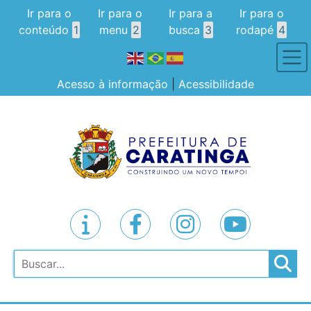
Ir para o
Ir para o
Ir para a
Ir para o
conteúdo
1
menu
2
busca
3
rodapé
4
Acesso à informação
|
Acessibilidade
Pesquisar