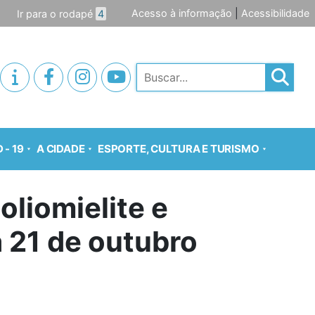
Acesso à informação
|
Acessibilidade
Ir para o rodapé
4
Pesquisar
 - 19
A CIDADE
ESPORTE, CULTURA E TURISMO
liomielite e
a 21 de outubro