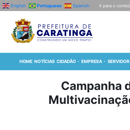
English
Portuguese
Spanish
Ir para o conte
HOME
NOTÍCIAS
CIDADÃO
EMPRESA
SERVIDOR
Campanha de
Multivacinação